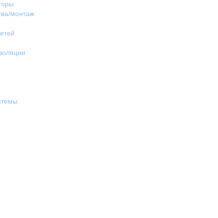
торы
тва/монтаж
етей
изоляции
стемы