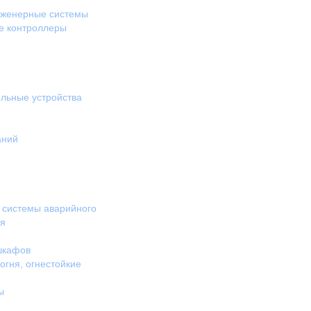
нженерные системы
е контроллеры
льные устройства
аний
 системы аварийного
ия
шкафов
гня, огнестойкие
ы