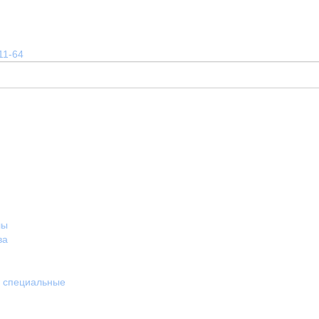
11-64
лы
ва
и специальные