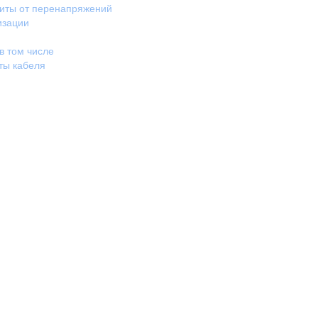
щиты от перенапряжений
изации
в том числе
ты кабеля