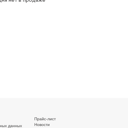
дня нет в продаже
.
.
.
Прайс-лист
Новости
ьных данных