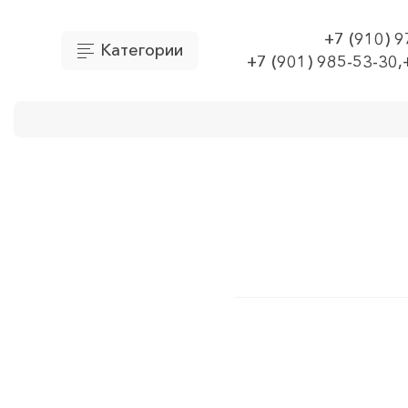
+7 (910) 
Категории
+7 (901) 985-53-30,
О Компании
Доставка
Оплата
Отправить 
Главная
Оборудование
Контактор/м