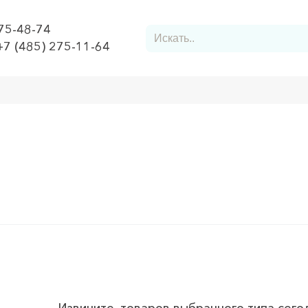
975-48-74
+7 (485) 275-11-64
Заявку
Контакты
 низковольтное
Контактор/магнитный пускатель для конденсато
агнитный пускатель для конде