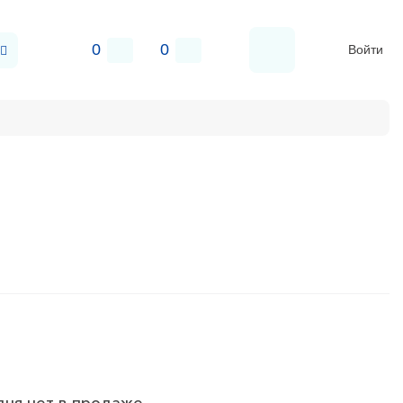
0
0
Войти
ров
нсаторов