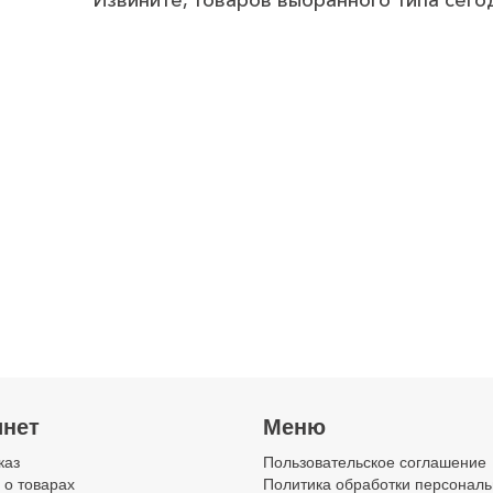
Извините, товаров выбранного типа сего
инет
Меню
каз
Пользовательское соглашение
 о товарах
Политика обработки персонал