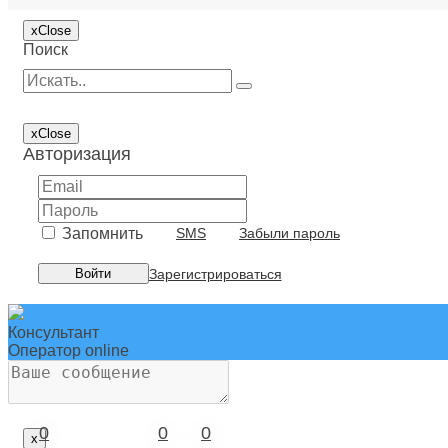
Разъемы
x
Close
Поиск
распределение электроэнергии/распределительные
Реле
x
Close
Светильники
Авторизация
Система штекерного монтажа электросети зданий
Система электромонтажных колонн
Запомнить
SMS
Забыли пароль
Системы ввода для кабелей и проводов
Зарегистрироваться
Войти
Системы защиты шланговые
Консультант
Системы охлаждения
Оператор online
Системы пожарной, охранной сигнализации и сист
Системы распределения высокого напряжения
0
0
0
x