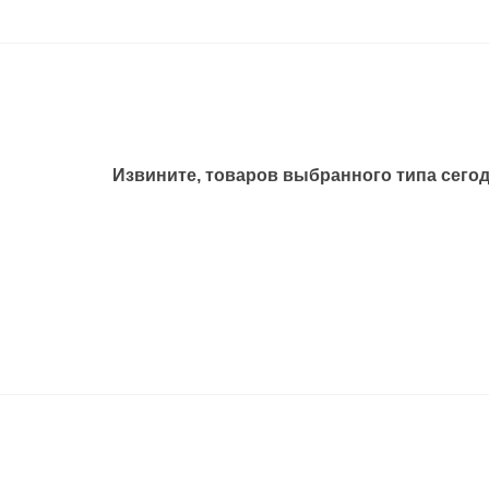
инитель проходной
циальные
Извините, товаров выбранного типа сегод
онтаж