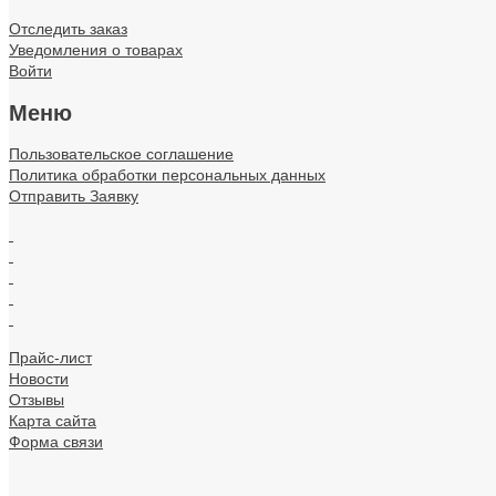
Материал монтажный
Отследить заказ
Материалы для подключения
Уведомления о товарах
Войти
Муфты, фитинги сантехнические
Меню
Не определено
Пользовательское соглашение
Политика обработки персональных данных
Оборудование низковольтное
О Компании
Доставка
О
Отправить Заявку
Оборудование паяльное и сварочное
.
.
Осветительные аксессуары
.
.
Отопительные приборы/Технологические и инжене
.
Промышленные программируемые логические кон
Прайс-лист
Новости
Пункты установки измерительных приборов
Отзывы
Карта сайта
Рабочая одежда, охрана труда
Форма связи
Радиаторы, конвекторы