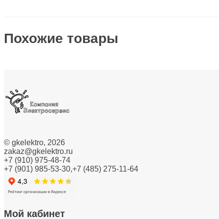
Инструменты для опрессовки, резки, снятия изоляц
Кабеленесущие системы
Похожие товары
Кабели и провода
Каналы настенного и потолочного монтажа
Колодки клеммные
Коммуникационная техника/Компоненты и системы
Контрольно-измерительные приборы
©
gkelektro
, 2026
Короба кабельные
zakaz@gkelektro.ru
+7 (910) 975-48-74
Котлы и обогреватели
+7 (901) 985-53-30,+7 (485) 275-11-64
Лампы
Линии электропередач (ЛЭП)
Мой кабинет