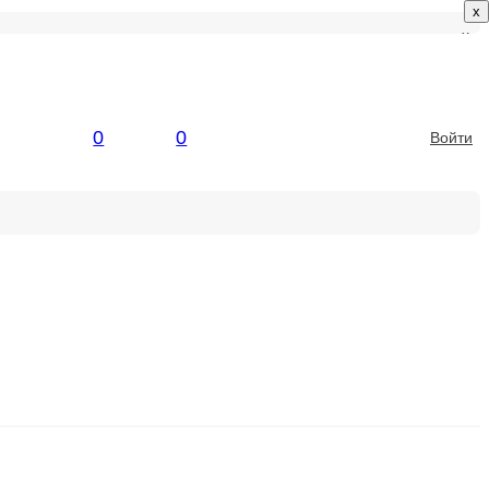
x
x
0
0
Войти