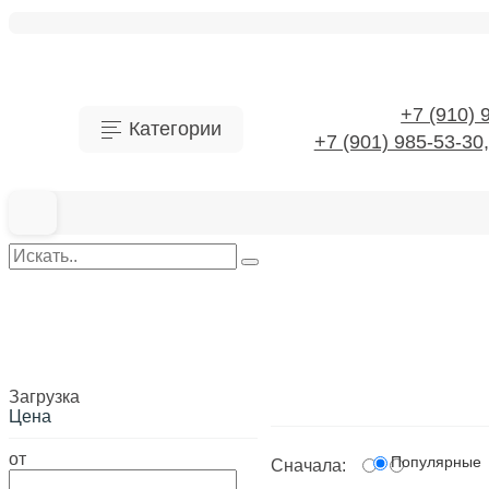
+7 (910) 
Категории
+7 (901) 985-53-30
Аксессуары для канализационной системы
Аксессуары для электроинструментов
Загрузка
Антенны и спутниковые технологии
Главная
Цена
Изделия монтажные для 
Аппаратура пускорегулирующая
Адаптер/соединитель про
от
Популярные
Сначала: