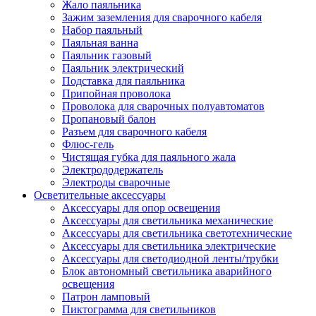
Жало паяльника
Зажим заземления для сварочного кабеля
Набор паяльный
Паяльная ванна
Паяльник газовый
Паяльник электрический
Подставка для паяльника
Припойная проволока
Проволока для сварочных полуавтоматов
Пропановый балон
Разъем для сварочного кабеля
Флюс-гель
Чистящая губка для паяльного жала
Электрододержатель
Электроды сварочные
Осветительные аксессуары
Аксессуары для опор освещения
Аксессуары для светильника механические
Аксессуары для светильника светотехнические
Аксессуары для светильника электрические
Аксессуары для светодиодной ленты/трубки
Блок автономный светильника аварийного
освещения
Патрон ламповый
Пиктограмма для светильников