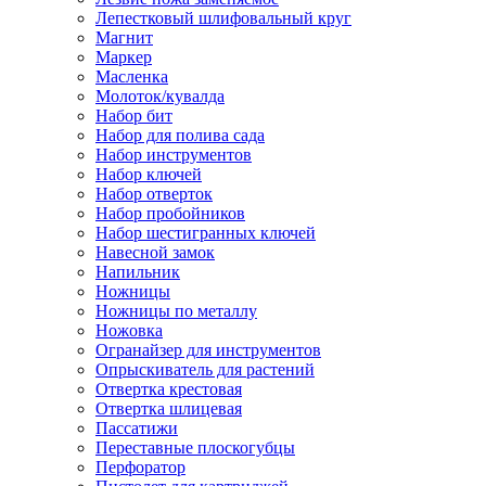
Лепестковый шлифовальный круг
Магнит
Маркер
Масленка
Молоток/кувалда
Набор бит
Набор для полива сада
Набор инструментов
Набор ключей
Набор отверток
Набор пробойников
Набор шестигранных ключей
Навесной замок
Напильник
Ножницы
Ножницы по металлу
Ножовка
Огранайзер для инструментов
Опрыскиватель для растений
Отвертка крестовая
Отвертка шлицевая
Пассатижи
Переставные плоскогубцы
Перфоратор