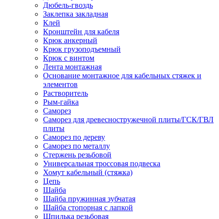
Дюбель-гвоздь
Заклепка закладная
Клей
Кронштейн для кабеля
Крюк анкерный
Крюк грузоподъемный
Крюк с винтом
Лента монтажная
Основание монтажное для кабельных стяжек и
элементов
Растворитель
Рым-гайка
Саморез
Саморез для древесностружечной плиты/ГСК/ГВЛ
плиты
Саморез по дереву
Саморез по металлу
Стержень резьбовой
Универсальная троссовая подвеска
Хомут кабельный (стяжка)
Цепь
Шайба
Шайба пружинная зубчатая
Шайба стопорная с лапкой
Шпилька резьбовая