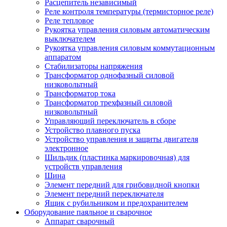
Расцепитель независимый
Реле контроля температуры (термисторное реле)
Реле тепловое
Рукоятка управления силовым автоматическим
выключателем
Рукоятка управления силовым коммутационным
аппаратом
Стабилизаторы напряжения
Трансформатор однофазный силовой
низковольтный
Трансформатор тока
Трансформатор трехфазный силовой
низковольтный
Управляющий переключатель в сборе
Устройство плавного пуска
Устройство управления и защиты двигателя
электронное
Шильдик (пластинка маркировочная) для
устройств управления
Шина
Элемент передний для грибовидной кнопки
Элемент передний переключателя
Ящик с рубильником и предохранителем
Оборудование паяльное и сварочное
Аппарат сварочный