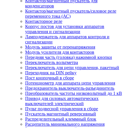
Контактор/магнитный пускатель для
конденсаторов
Контактор/магнитный пускатель/силовое реле
переменного тока (АС)
Контакторное реле
Корпус постов для установки аппаратов
управления и сигнализации
Ламподержатель для аппаратов контроля и
сигнализации
Модуль защиты от перенапряжения
Модуль усилителя для контакторов
Передняя часть (головка) нажимной кнопки
Переключатель вольтметра
Переключатель для цепи управления, пакетный
Переходник на DIN рейку
Пост кнопочный в сборе
Потенциометр для аппарата цепи управления
Предохранитель выключатель-разъединитель
Преобразователь частоты низковольтный до 1 кВ
Привод для силовых автоматических
выключателей электрический
Пульт подвесной управления в сборе
Пускатель магнитный реверсивный
Распределительный клеммный блок
Расцепитель минимального напряжения