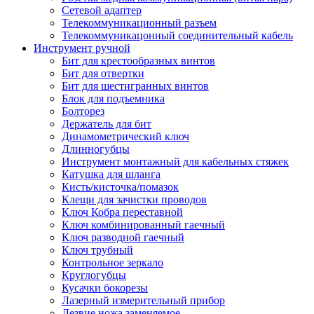
Сетевой адаптер
Телекоммуникационный разъем
Телекоммуникацонный соединительный кабель
Инструмент ручной
Бит для крестообразных винтов
Бит для отвертки
Бит для шестигранных винтов
Блок для подъемника
Болторез
Держатель для бит
Динамометрический ключ
Длинногубцы
Инструмент монтажный для кабельных стяжек
Катушка для шланга
Кисть/кисточка/помазок
Клещи для зачистки проводов
Ключ Кобра переставной
Ключ комбинированный гаечный
Ключ разводной гаечный
Ключ трубный
Контрольное зеркало
Круглогубцы
Кусачки бокорезы
Лазерный измерительный прибор
Лезвие ножа заменяемое