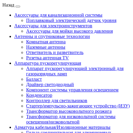
Назад
Аксессуары для канализационной системы
Поплавковый электрический датчик уровня
Аксессуары для электроинструментов
Аксессуары для мойки высокого давления
Антенны и спутниковые технологии
Комнатная антенна
Наземные антенны
Ответвитель и разветвитель
Розетка антенная TV
Аппаратура пускорегулирующая
Аппарат пускорегулирующий электронный для
газоразрядных ламп
Балласт
Драйвер светодиодный
Компонент системы управления освещением
Конденсатор
Контроллер для светильников
Стартер/импульсно-зажигающее устройство (ИЗУ)
Трансформатор высоковольтного розжига
Трансформатор для низковольтной системы
освещения/низковольтной
Арматура кабельная/Изоляционные материалы
Гильза соединительная для алюминиевых