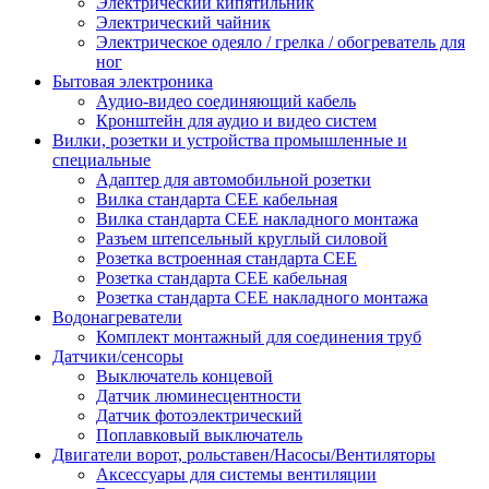
Электрический кипятильник
Электрический чайник
Электрическое одеяло / грелка / обогреватель для
ног
Бытовая электроника
Аудио-видео соединяющий кабель
Кронштейн для аудио и видео систем
Вилки, розетки и устройства промышленные и
специальные
Адаптер для автомобильной розетки
Вилка стандарта CEE кабельная
Вилка стандарта CEE накладного монтажа
Разъем штепсельный круглый силовой
Розетка встроенная стандарта CEE
Розетка стандарта СЕЕ кабельная
Розетка стандарта СЕЕ накладного монтажа
Водонагреватели
Комплект монтажный для соединения труб
Датчики/сенсоры
Выключатель концевой
Датчик люминесцентности
Датчик фотоэлектрический
Поплавковый выключатель
Двигатели ворот, рольставен/Насосы/Вентиляторы
Аксессуары для системы вентиляции