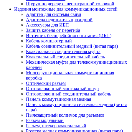
Шуруп по дереву с шестигранной головкой
Изделия монтажные для коммуникационных сетей
Адаптер для системы связи
Адаптер/соединитель проходной
Аксессуары для ИБП
Защита кабеля от перегиба
Источник бесперебойного питания (ИБП)
Кабель компьютерный
Кабель соединительный медный (витая пара)
Коаксиальная соединительная муфта
Коаксиальный соединительный кабель
Механическая муфта для телекоммуникационных
кабелей
Многофункциональная коммуникационная
коробка
Оптический разъем
Оптоволоконный монтажный шнур
Оптоволоконный соединительный кабель
Панель коммутационная медная
Панель коммутационная системная медная (витая
пара)
Пылезащитный колпачок для разъемов
Разъем модульный
Разъем, штекер коаксиальный
Розетка медная коммуникационная (витая пара)