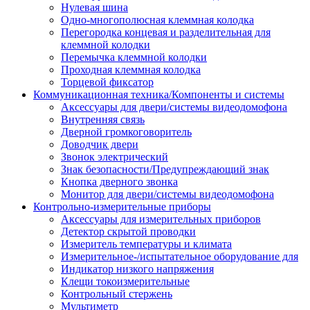
Нулевая шина
Одно-многополюсная клеммная колодка
Перегородка концевая и разделительная для
клеммной колодки
Перемычка клеммной колодки
Проходная клеммная колодка
Торцевой фиксатор
Коммуникационная техника/Компоненты и системы
Аксессуары для двери/системы видеодомофона
Внутренняя связь
Дверной громкоговоритель
Доводчик двери
Звонок электрический
Знак безопасности/Предупреждающий знак
Кнопка дверного звонка
Монитор для двери/системы видеодомофона
Контрольно-измерительные приборы
Аксессуары для измерительных приборов
Детектор скрытой проводки
Измеритель температуры и климата
Измерительное-/испытательное оборудование для
Индикатор низкого напряжения
Клещи токоизмерительные
Контрольный стержень
Мультиметр