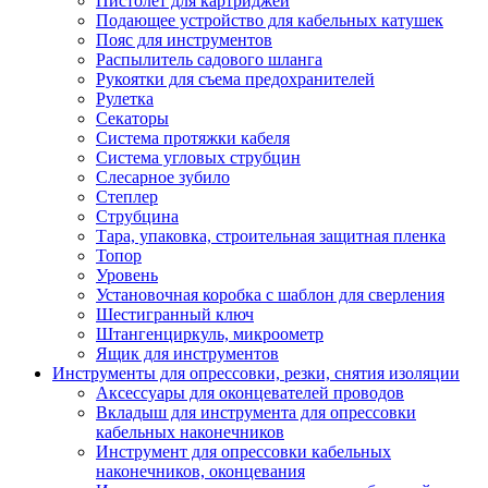
Пистолет для картриджей
Подающее устройство для кабельных катушек
Пояс для инструментов
Распылитель садового шланга
Рукоятки для съема предохранителей
Рулетка
Секаторы
Система протяжки кабеля
Система угловых струбцин
Слесарное зубило
Степлер
Струбцина
Тара, упаковка, строительная защитная пленка
Топор
Уровень
Установочная коробка с шаблон для сверления
Шестигранный ключ
Штангенциркуль, микроометр
Ящик для инструментов
Инструменты для опрессовки, резки, снятия изоляции
Аксессуары для оконцевателей проводов
Вкладыш для инструмента для опрессовки
кабельных наконечников
Инструмент для опрессовки кабельных
наконечников, оконцевания