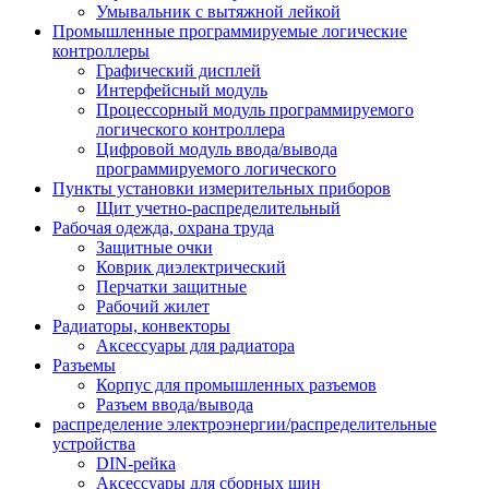
Умывальник с вытяжной лейкой
Промышленные программируемые логические
контроллеры
Графический дисплей
Интерфейсный модуль
Процессорный модуль программируемого
логического контроллера
Цифровой модуль ввода/вывода
программируемого логического
Пункты установки измерительных приборов
Щит учетно-распределительный
Рабочая одежда, охрана труда
Защитные очки
Коврик диэлектрический
Перчатки защитные
Рабочий жилет
Радиаторы, конвекторы
Аксессуары для радиатора
Разъемы
Корпус для промышленных разъемов
Разъем ввода/вывода
распределение электроэнергии/распределительные
устройства
DIN-рейка
Аксессуары для сборных шин