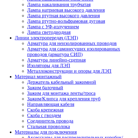
Лампа накаливания трубчатая
Лампа натриевая высокого давления
Лампа ртутная высокого давления
Лампа ртутно-вольфрамовая дуговая
Лампа с УФ-излучением
Лампа светодиодная
Линии электропередач (ЛЭП)
Арматура для неизолированных проводов
Арматура для самонесущих изолированных
проводов (арматура СИП)
Арматура линейно-сцепная
Изоляторы для ЛЭП
Металлоконструкции и опоры для ЛЭП
Материал монтажный
Держатель кабельный зажимной
Зажим балочный
Зажим для монтажа ленты/троса
Зажим/Клипса для крепления труб
Направляющая кабеля
Скоба крепежная
Скоба с гвоздем
Соединитель провода
Стальная проволока
Материалы для подключения
Аксессуары для распределительных коробок/