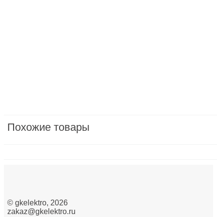
Бытовая техника мелкая
Бытовая электроника
Вилки, розетки и устройства промышленные и спе
Водонагреватели
Датчики/сенсоры
Двигатели ворот, рольставен/Насосы/Вентиляторы
защита, предохранители, модульные устройства/м
Похожие товары
Изделия крепежные
Изделия монтажные для коммуникационных сетей
Инструмент ручной
Инструменты для опрессовки, резки, снятия изоляц
©
gkelektro
, 2026
zakaz@gkelektro.ru
Кабеленесущие системы