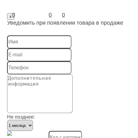
Реле
0
0
0
x
Уведомить при появлении товара в продаже
Светильники
Система штекерного монтажа электросети зданий
Система электромонтажных колонн
Системы ввода для кабелей и проводов
Системы защиты шланговые
Системы охлаждения
Системы пожарной, охранной сигнализации и сист
Системы распределения высокого напряжения
Не позднее:
Системы скрытой проводки под полом
Системы электрических распределительных шкафо