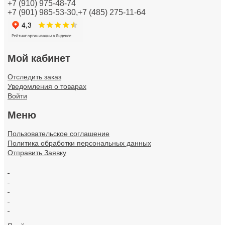
+7 (910) 975-48-74
+7 (901) 985-53-30,+7 (485) 275-11-64
Кабели и провода
Каналы настенного и потолочного монтажа
Колодки клеммные
Мой кабинет
Коммуникационная техника/Компоненты и системы
Отследить заказ
Уведомления о товарах
Контрольно-измерительные приборы
Войти
Меню
Короба кабельные
Пользовательское соглашение
Котлы и обогреватели
Политика обработки персональных данных
Отправить Заявку
Лампы
.
Линии электропередач (ЛЭП)
.
.
Материал монтажный
.
.
Материалы для подключения