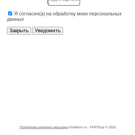
Системы, препятствующие распространению огня, 
Я согласен(а) на обработку моих персональных
Соединители для шлангов и рукавов
данных
Установочные устройства для системной шины
Закрыть
Уведомить
Устройства безопасности
Устройства заземления, молниезащиты и защиты 
Устройства оптической и акустической сигнализаци
Учетная техника
Электрические распределительные системы (в том 
Электроизоляционные трубы/Трубы для защиты ка
Электроинструменты и аксессуары для них
Электроустановочные изделия
Платформа интернет-магазина
Gkelektro.ru - PHPShop © 2026