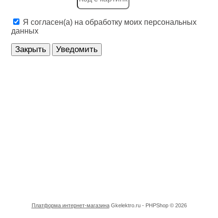
Системы, препятствующие распространению огня, 
Я согласен(а) на обработку моих персональных
Соединители для шлангов и рукавов
данных
Установочные устройства для системной шины
Закрыть
Уведомить
Устройства безопасности
Устройства заземления, молниезащиты и защиты 
Устройства оптической и акустической сигнализаци
Учетная техника
Электрические распределительные системы (в том 
Электроизоляционные трубы/Трубы для защиты ка
Электроинструменты и аксессуары для них
Электроустановочные изделия
Платформа интернет-магазина
Gkelektro.ru - PHPShop © 2026