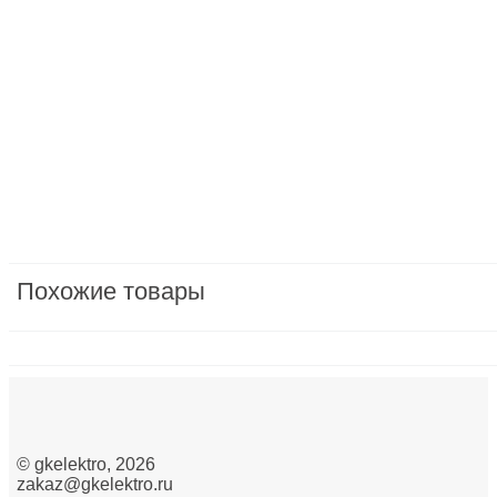
Бытовая техника мелкая
Бытовая электроника
Вилки, розетки и устройства промышленные и спе
Водонагреватели
Датчики/сенсоры
Двигатели ворот, рольставен/Насосы/Вентиляторы
защита, предохранители, модульные устройства/м
Похожие товары
Изделия крепежные
Изделия монтажные для коммуникационных сетей
Инструмент ручной
Инструменты для опрессовки, резки, снятия изоляц
©
gkelektro
, 2026
zakaz@gkelektro.ru
Кабеленесущие системы