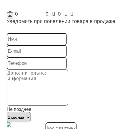
Реле
0
0
0
x
Уведомить при появлении товара в продаже
Светильники
Система штекерного монтажа электросети зданий
Система электромонтажных колонн
Системы ввода для кабелей и проводов
Системы защиты шланговые
Системы охлаждения
Системы пожарной, охранной сигнализации и сист
Системы распределения высокого напряжения
Не позднее:
Системы скрытой проводки под полом
Системы электрических распределительных шкафо