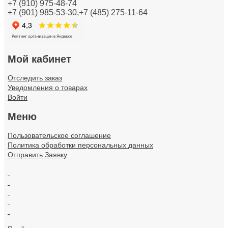
+7 (910) 975-48-74
+7 (901) 985-53-30,+7 (485) 275-11-64
Кабели и провода
Каналы настенного и потолочного монтажа
Колодки клеммные
Мой кабинет
Коммуникационная техника/Компоненты и системы
Отследить заказ
Уведомления о товарах
Контрольно-измерительные приборы
Войти
Меню
Короба кабельные
Пользовательское соглашение
Котлы и обогреватели
Политика обработки персональных данных
Отправить Заявку
Лампы
.
Линии электропередач (ЛЭП)
.
.
Материал монтажный
.
.
Материалы для подключения