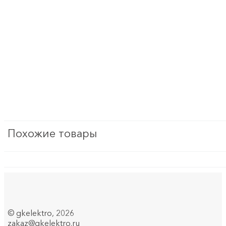
Бытовая техника мелкая
Бытовая электроника
Вилки, розетки и устройства промышленные и спе
Водонагреватели
Датчики/сенсоры
Двигатели ворот, рольставен/Насосы/Вентиляторы
защита, предохранители, модульные устройства/м
Похожие товары
Изделия крепежные
Изделия монтажные для коммуникационных сетей
Инструмент ручной
Инструменты для опрессовки, резки, снятия изоляц
©
gkelektro
, 2026
zakaz@gkelektro.ru
Кабеленесущие системы