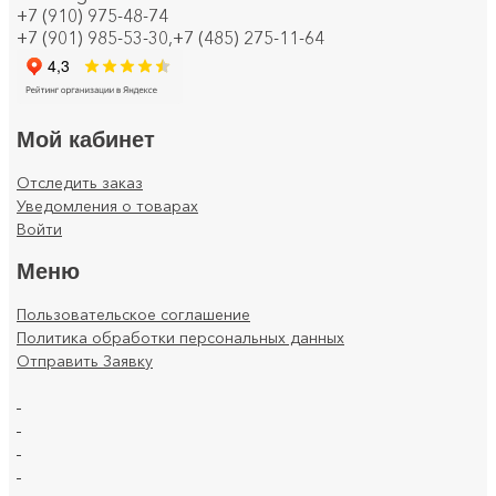
+7 (910) 975-48-74
+7 (901) 985-53-30,+7 (485) 275-11-64
Кабели и провода
Каналы настенного и потолочного монтажа
Колодки клеммные
Мой кабинет
Коммуникационная техника/Компоненты и системы
Отследить заказ
Уведомления о товарах
Контрольно-измерительные приборы
Войти
Короба кабельные
Меню
Котлы и обогреватели
Пользовательское соглашение
Политика обработки персональных данных
Лампы
Отправить Заявку
Линии электропередач (ЛЭП)
.
.
Материал монтажный
.
.
Материалы для подключения
.