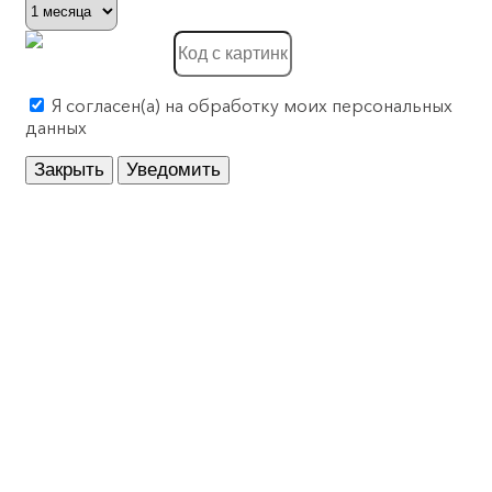
Системы, препятствующие распространению огня, 
Соединители для шлангов и рукавов
Я согласен(а) на обработку моих персональных
Установочные устройства для системной шины
данных
Устройства безопасности
Закрыть
Уведомить
Устройства заземления, молниезащиты и защиты 
Устройства оптической и акустической сигнализаци
Учетная техника
Электрические распределительные системы (в том 
Электроизоляционные трубы/Трубы для защиты ка
Электроинструменты и аксессуары для них
Электроустановочные изделия