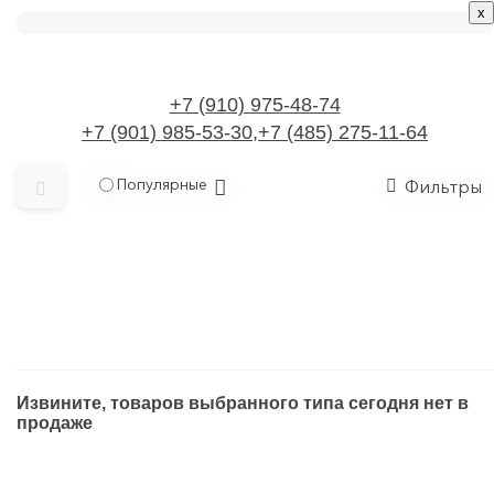
x
x
+7 (910) 975-48-74
+7 (901) 985-53-30,+7 (485) 275-11-64
Популярные
Фильтры
Аксессуары для канализационной системы
Аксессуары для электроинструментов
Антенны и спутниковые технологии
Главная
Реле
Аппаратура пускорегулирующая
Реле направления мощности
Извините, товаров выбранного типа сегодня нет в
продаже
Арматура кабельная/Изоляционные материалы
Реле направления мощности
Батарейки, аккумуляторы, зарядные устройства