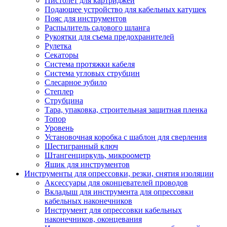
Пистолет для картриджей
Подающее устройство для кабельных катушек
Пояс для инструментов
Распылитель садового шланга
Рукоятки для съема предохранителей
Рулетка
Секаторы
Система протяжки кабеля
Система угловых струбцин
Слесарное зубило
Степлер
Струбцина
Тара, упаковка, строительная защитная пленка
Топор
Уровень
Установочная коробка с шаблон для сверления
Шестигранный ключ
Штангенциркуль, микроометр
Ящик для инструментов
Инструменты для опрессовки, резки, снятия изоляции
Аксессуары для оконцевателей проводов
Вкладыш для инструмента для опрессовки
кабельных наконечников
Инструмент для опрессовки кабельных
наконечников, оконцевания