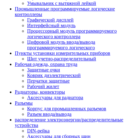
Умывальник с вытяжной лейкой
Промышленные программируемые логические
контроллеры
Графический дисплей
Интерфейсный модуль
Процессорный модуль программируемого
логического контроллера
Цифровой модуль ввода/вывода
программируемого логического
Пункты установки измерительных приборов
Щит учетно-распределительный
Рабочая одежда, охрана труда
Защитные очки
Коврик диэлектрический
Перчатки защитные
Рабочий жилет
Радиаторы, конвекторы
Аксессуары для радиатора
Разъемы
Корпус для промышленных разъемов
Разъем ввода/вывода
распределение электроэнергии/распределительные
устройства
DIN-рейка
Аксессуары для сборных шин