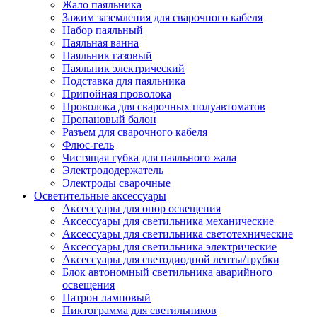
Жало паяльника
Зажим заземления для сварочного кабеля
Набор паяльный
Паяльная ванна
Паяльник газовый
Паяльник электрический
Подставка для паяльника
Припойная проволока
Проволока для сварочных полуавтоматов
Пропановый балон
Разъем для сварочного кабеля
Флюс-гель
Чистящая губка для паяльного жала
Электрододержатель
Электроды сварочные
Осветительные аксессуары
Аксессуары для опор освещения
Аксессуары для светильника механические
Аксессуары для светильника светотехнические
Аксессуары для светильника электрические
Аксессуары для светодиодной ленты/трубки
Блок автономный светильника аварийного
освещения
Патрон ламповый
Пиктограмма для светильников