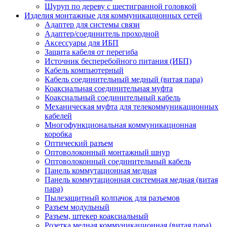
Шуруп по дереву с шестигранной головкой
Изделия монтажные для коммуникационных сетей
Адаптер для системы связи
Адаптер/соединитель проходной
Аксессуары для ИБП
Защита кабеля от перегиба
Источник бесперебойного питания (ИБП)
Кабель компьютерный
Кабель соединительный медный (витая пара)
Коаксиальная соединительная муфта
Коаксиальный соединительный кабель
Механическая муфта для телекоммуникационных
кабелей
Многофункциональная коммуникационная
коробка
Оптический разъем
Оптоволоконный монтажный шнур
Оптоволоконный соединительный кабель
Панель коммутационная медная
Панель коммутационная системная медная (витая
пара)
Пылезащитный колпачок для разъемов
Разъем модульный
Разъем, штекер коаксиальный
Розетка медная коммуникационная (витая пара)