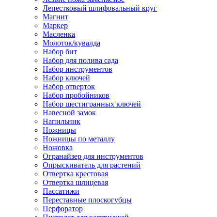
Лепестковый шлифовальный круг
Магнит
Маркер
Масленка
Молоток/кувалда
Набор бит
Набор для полива сада
Набор инструментов
Набор ключей
Набор отверток
Набор пробойников
Набор шестигранных ключей
Навесной замок
Напильник
Ножницы
Ножницы по металлу
Ножовка
Огранайзер для инструментов
Опрыскиватель для растений
Отвертка крестовая
Отвертка шлицевая
Пассатижи
Переставные плоскогубцы
Перфоратор