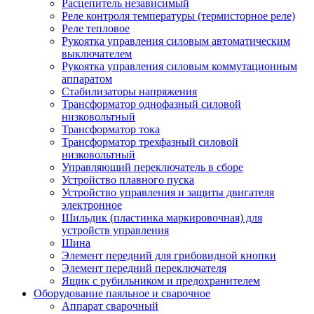
Расцепитель независимый
Реле контроля температуры (термисторное реле)
Реле тепловое
Рукоятка управления силовым автоматическим
выключателем
Рукоятка управления силовым коммутационным
аппаратом
Стабилизаторы напряжения
Трансформатор однофазный силовой
низковольтный
Трансформатор тока
Трансформатор трехфазный силовой
низковольтный
Управляющий переключатель в сборе
Устройство плавного пуска
Устройство управления и защиты двигателя
электронное
Шильдик (пластинка маркировочная) для
устройств управления
Шина
Элемент передний для грибовидной кнопки
Элемент передний переключателя
Ящик с рубильником и предохранителем
Оборудование паяльное и сварочное
Аппарат сварочный