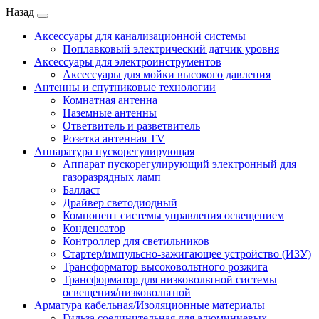
Назад
Аксессуары для канализационной системы
Поплавковый электрический датчик уровня
Аксессуары для электроинструментов
Аксессуары для мойки высокого давления
Антенны и спутниковые технологии
Комнатная антенна
Наземные антенны
Ответвитель и разветвитель
Розетка антенная TV
Аппаратура пускорегулирующая
Аппарат пускорегулирующий электронный для
газоразрядных ламп
Балласт
Драйвер светодиодный
Компонент системы управления освещением
Конденсатор
Контроллер для светильников
Стартер/импульсно-зажигающее устройство (ИЗУ)
Трансформатор высоковольтного розжига
Трансформатор для низковольтной системы
освещения/низковольтной
Арматура кабельная/Изоляционные материалы
Гильза соединительная для алюминиевых