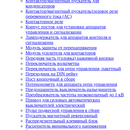
Контактор/магнитный пускатель для
конденсаторов
Контактор/магнитный пускатель/силовое реле
переменного тока (АС)
Контакторное реле
Корпус постов для установки аппаратов
управления и сигнализации
Ламподержатель для аппаратов контроля и
сигнализации
Модуль защиты от перенапряжения
Модуль усилителя для контакторов
Передняя часть (головка) нажимной кнопки
Переключатель вольтметра
Переключатель для цепи управления, пакетный
Переходник на DIN рейку
Пост кнопочный в сборе
Потенциометр для аппарата цепи управления
Предохранитель выключатель-разъединитель
Преобразователь частоты низковольтный до 1 кВ
Привод для силовых автоматических
выключателей электрический
Пульт подвесной управления в сборе
Пускатель магнитный реверсивный
Распределительный клеммный блок
Расцепитель минимального напряжения