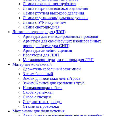
Лампа накаливания трубчатая
Лампа натриевая высокого давления
Лампа ртутная высокого давления
Лампа ртутно-вольфрамовая дуговая
Лампа с УФ-излучением
Лампа светодиодная
Линии электропередач (ЛЭП)
Арматура для неизолированных проводов
Арматура для самонесущих изолированных
проводов (арматура СИП)
Арматура линейно-сцепная
Изоляторы для ЛЭП
Металлоконструкции и опоры для ЛЭП
Материал монтажный
Держатель кабельный зажимной
Зажим балочный
Зажим для монтажа ленты/троса
Зажим/Клипса для крепления труб
Направляющая кабеля
Скоба крепежная
Скоба с гвоздем
Соединитель провода
Стальная проволока
Материалы для подключения
Аксессуары для распределительных коробок/