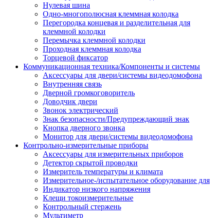
Нулевая шина
Одно-многополюсная клеммная колодка
Перегородка концевая и разделительная для
клеммной колодки
Перемычка клеммной колодки
Проходная клеммная колодка
Торцевой фиксатор
Коммуникационная техника/Компоненты и системы
Аксессуары для двери/системы видеодомофона
Внутренняя связь
Дверной громкоговоритель
Доводчик двери
Звонок электрический
Знак безопасности/Предупреждающий знак
Кнопка дверного звонка
Монитор для двери/системы видеодомофона
Контрольно-измерительные приборы
Аксессуары для измерительных приборов
Детектор скрытой проводки
Измеритель температуры и климата
Измерительное-/испытательное оборудование для
Индикатор низкого напряжения
Клещи токоизмерительные
Контрольный стержень
Мультиметр