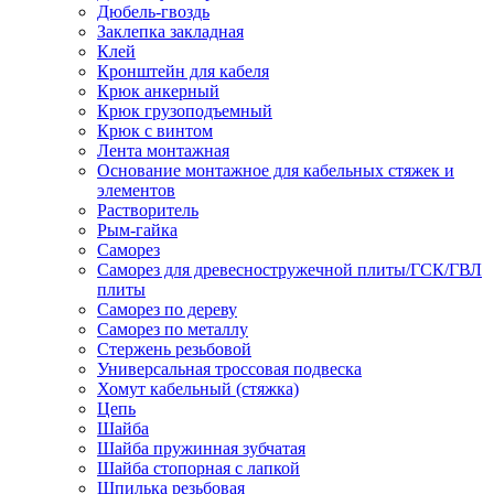
Дюбель-гвоздь
Заклепка закладная
Клей
Кронштейн для кабеля
Крюк анкерный
Крюк грузоподъемный
Крюк с винтом
Лента монтажная
Основание монтажное для кабельных стяжек и
элементов
Растворитель
Рым-гайка
Саморез
Саморез для древесностружечной плиты/ГСК/ГВЛ
плиты
Саморез по дереву
Саморез по металлу
Стержень резьбовой
Универсальная троссовая подвеска
Хомут кабельный (стяжка)
Цепь
Шайба
Шайба пружинная зубчатая
Шайба стопорная с лапкой
Шпилька резьбовая