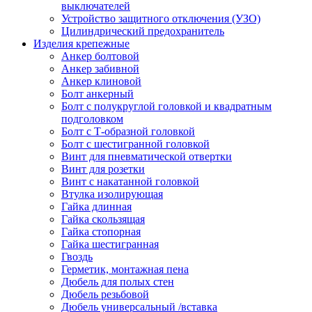
выключателей
Устройство защитного отключения (УЗО)
Цилиндрический предохранитель
Изделия крепежные
Анкер болтовой
Анкер забивной
Анкер клиновой
Болт анкерный
Болт с полукруглой головкой и квадратным
подголовком
Болт с Т-образной головкой
Болт с шестигранной головкой
Винт для пневматической отвертки
Винт для розетки
Винт с накатанной головкой
Втулка изолирующая
Гайка длинная
Гайка скользящая
Гайка стопорная
Гайка шестигранная
Гвоздь
Герметик, монтажная пена
Дюбель для полых стен
Дюбель резьбовой
Дюбель универсальный /вставка