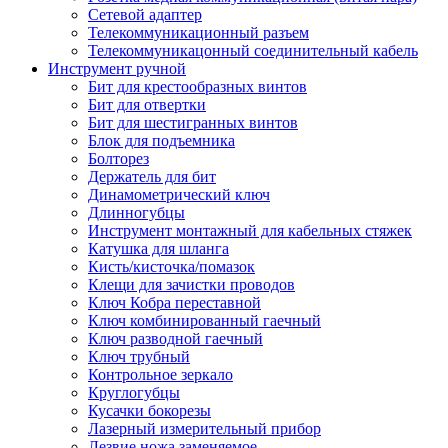
Сетевой адаптер
Телекоммуникационный разъем
Телекоммуникацонный соединительный кабель
Инструмент ручной
Бит для крестообразных винтов
Бит для отвертки
Бит для шестигранных винтов
Блок для подъемника
Болторез
Держатель для бит
Динамометрический ключ
Длинногубцы
Инструмент монтажный для кабельных стяжек
Катушка для шланга
Кисть/кисточка/помазок
Клещи для зачистки проводов
Ключ Кобра переставной
Ключ комбинированный гаечный
Ключ разводной гаечный
Ключ трубный
Контрольное зеркало
Круглогубцы
Кусачки бокорезы
Лазерный измерительный прибор
Лезвие ножа заменяемое