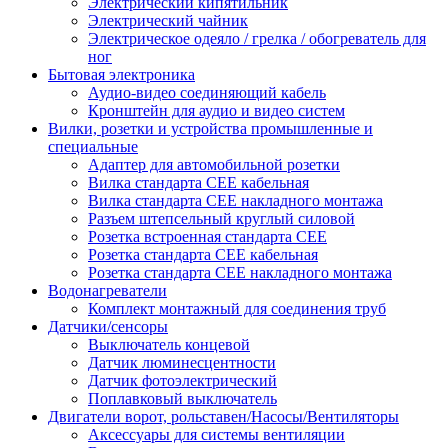
Электрический кипятильник
Электрический чайник
Электрическое одеяло / грелка / обогреватель для
ног
Бытовая электроника
Аудио-видео соединяющий кабель
Кронштейн для аудио и видео систем
Вилки, розетки и устройства промышленные и
специальные
Адаптер для автомобильной розетки
Вилка стандарта CEE кабельная
Вилка стандарта CEE накладного монтажа
Разъем штепсельный круглый силовой
Розетка встроенная стандарта CEE
Розетка стандарта СЕЕ кабельная
Розетка стандарта СЕЕ накладного монтажа
Водонагреватели
Комплект монтажный для соединения труб
Датчики/сенсоры
Выключатель концевой
Датчик люминесцентности
Датчик фотоэлектрический
Поплавковый выключатель
Двигатели ворот, рольставен/Насосы/Вентиляторы
Аксессуары для системы вентиляции