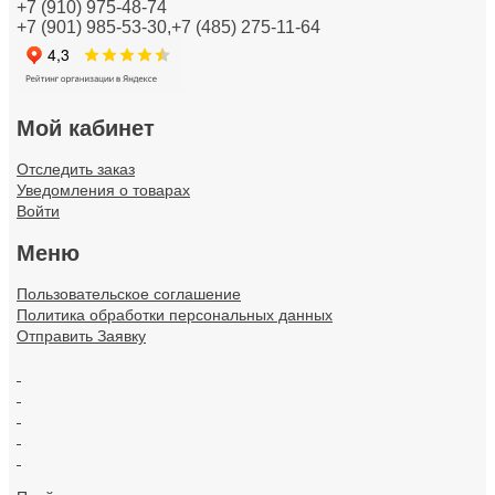
+7 (910) 975-48-74
+7 (901) 985-53-30,+7 (485) 275-11-64
Кабели и провода
Каналы настенного и потолочного монтажа
Колодки клеммные
Мой кабинет
Коммуникационная техника/Компоненты и системы
Отследить заказ
Уведомления о товарах
Контрольно-измерительные приборы
Войти
Меню
Короба кабельные
Пользовательское соглашение
Котлы и обогреватели
Политика обработки персональных данных
Отправить Заявку
Лампы
.
Линии электропередач (ЛЭП)
.
.
Материал монтажный
.
.
Материалы для подключения