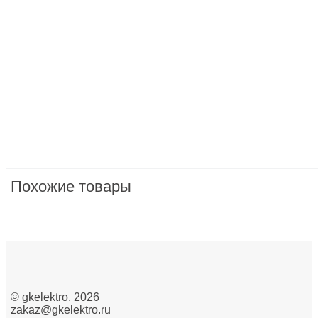
Бытовая техника мелкая
Бытовая электроника
Вилки, розетки и устройства промышленные и спе
Водонагреватели
Датчики/сенсоры
Двигатели ворот, рольставен/Насосы/Вентиляторы
защита, предохранители, модульные устройства/м
Похожие товары
Изделия крепежные
Изделия монтажные для коммуникационных сетей
Инструмент ручной
Инструменты для опрессовки, резки, снятия изоляц
©
gkelektro
, 2026
zakaz@gkelektro.ru
Кабеленесущие системы