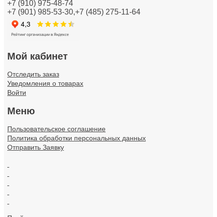
+7 (910) 975-48-74
+7 (901) 985-53-30,+7 (485) 275-11-64
Кабели и провода
Каналы настенного и потолочного монтажа
Колодки клеммные
Мой кабинет
Коммуникационная техника/Компоненты и системы
Отследить заказ
Уведомления о товарах
Контрольно-измерительные приборы
Войти
Меню
Короба кабельные
Пользовательское соглашение
Котлы и обогреватели
Политика обработки персональных данных
Отправить Заявку
Лампы
.
Линии электропередач (ЛЭП)
.
.
Материал монтажный
.
.
Материалы для подключения