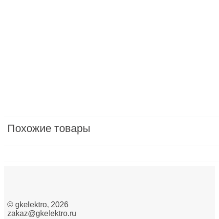
Бытовая техника мелкая
Бытовая электроника
Вилки, розетки и устройства промышленные и спе
Водонагреватели
Датчики/сенсоры
Двигатели ворот, рольставен/Насосы/Вентиляторы
защита, предохранители, модульные устройства/м
Похожие товары
Изделия крепежные
Изделия монтажные для коммуникационных сетей
Инструмент ручной
Инструменты для опрессовки, резки, снятия изоляц
©
gkelektro
, 2026
zakaz@gkelektro.ru
Кабеленесущие системы