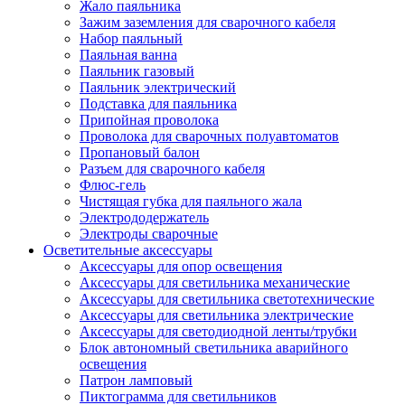
Жало паяльника
Зажим заземления для сварочного кабеля
Набор паяльный
Паяльная ванна
Паяльник газовый
Паяльник электрический
Подставка для паяльника
Припойная проволока
Проволока для сварочных полуавтоматов
Пропановый балон
Разъем для сварочного кабеля
Флюс-гель
Чистящая губка для паяльного жала
Электрододержатель
Электроды сварочные
Осветительные аксессуары
Аксессуары для опор освещения
Аксессуары для светильника механические
Аксессуары для светильника светотехнические
Аксессуары для светильника электрические
Аксессуары для светодиодной ленты/трубки
Блок автономный светильника аварийного
освещения
Патрон ламповый
Пиктограмма для светильников