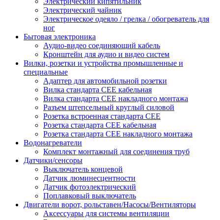
Электрический кипятильник
Электрический чайник
Электрическое одеяло / грелка / обогреватель для
ног
Бытовая электроника
Аудио-видео соединяющий кабель
Кронштейн для аудио и видео систем
Вилки, розетки и устройства промышленные и
специальные
Адаптер для автомобильной розетки
Вилка стандарта CEE кабельная
Вилка стандарта CEE накладного монтажа
Разъем штепсельный круглый силовой
Розетка встроенная стандарта CEE
Розетка стандарта СЕЕ кабельная
Розетка стандарта СЕЕ накладного монтажа
Водонагреватели
Комплект монтажный для соединения труб
Датчики/сенсоры
Выключатель концевой
Датчик люминесцентности
Датчик фотоэлектрический
Поплавковый выключатель
Двигатели ворот, рольставен/Насосы/Вентиляторы
Аксессуары для системы вентиляции