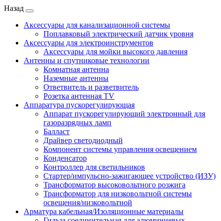
Назад
Аксессуары для канализационной системы
Поплавковый электрический датчик уровня
Аксессуары для электроинструментов
Аксессуары для мойки высокого давления
Антенны и спутниковые технологии
Комнатная антенна
Наземные антенны
Ответвитель и разветвитель
Розетка антенная TV
Аппаратура пускорегулирующая
Аппарат пускорегулирующий электронный для
газоразрядных ламп
Балласт
Драйвер светодиодный
Компонент системы управления освещением
Конденсатор
Контроллер для светильников
Стартер/импульсно-зажигающее устройство (ИЗУ)
Трансформатор высоковольтного розжига
Трансформатор для низковольтной системы
освещения/низковольтной
Арматура кабельная/Изоляционные материалы
Гильза соединительная для алюминиевых