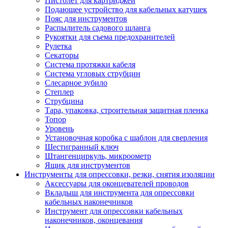
Пистолет для картриджей
Подающее устройство для кабельных катушек
Пояс для инструментов
Распылитель садового шланга
Рукоятки для съема предохранителей
Рулетка
Секаторы
Система протяжки кабеля
Система угловых струбцин
Слесарное зубило
Степлер
Струбцина
Тара, упаковка, строительная защитная пленка
Топор
Уровень
Установочная коробка с шаблон для сверления
Шестигранный ключ
Штангенциркуль, микроометр
Ящик для инструментов
Инструменты для опрессовки, резки, снятия изоляции
Аксессуары для оконцевателей проводов
Вкладыш для инструмента для опрессовки
кабельных наконечников
Инструмент для опрессовки кабельных
наконечников, оконцевания