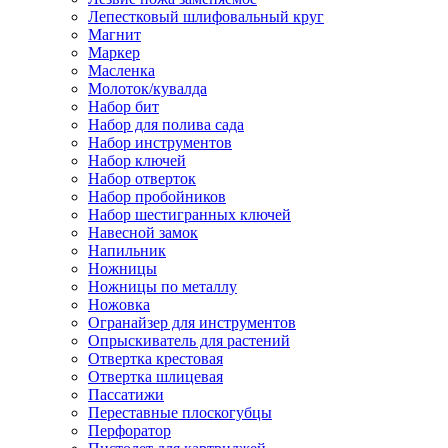
Лепестковый шлифовальный круг
Магнит
Маркер
Масленка
Молоток/кувалда
Набор бит
Набор для полива сада
Набор инструментов
Набор ключей
Набор отверток
Набор пробойников
Набор шестигранных ключей
Навесной замок
Напильник
Ножницы
Ножницы по металлу
Ножовка
Огранайзер для инструментов
Опрыскиватель для растений
Отвертка крестовая
Отвертка шлицевая
Пассатижи
Переставные плоскогубцы
Перфоратор