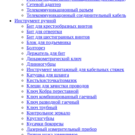
Сетевой адаптер
Телекоммуникационный разъем
Телекоммуникацонный соединительный кабель
Инструмент ручной
Бит для крестообразных винтов
Бит для отвертки
Бит для шестигранных винтов
Блок для подъемника
Болторез
Держатель для бит
Динамометрический ключ
Длинногубцы
Инструмент монтажный для кабельных стяжек
Катушка для шланга
Кисть/кисточка/помазок
Клещи для зачистки проводов
Ключ Кобра переставной
Ключ комбинированный гаечный
Ключ разводной гаечный
Ключ трубный
Контрольное зеркало
Круглогубцы
Кусачки бокорезы
Лазерный измерительный прибор
Лезвие ножа заменяемое