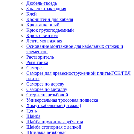
Дюбель-гвоздь
Заклепка закладная
Клей
Кронштейн для кабеля
Крюк анкерный
Крюк грузоподъемный
Крюк с винтом
Лента монтажная
Основание монтажное для кабельных стяжек и
элементов
Растворитель
Рым-гайка
Саморез
Саморез для древесностружечной плиты/ГСК/ГВЛ
плиты
Саморез по дереву
Саморез по металлу
Стержень резьбовой
Универсальная троссовая подвеска
Хомут кабельный (стяжка)
Цепь
Шайба
Шайба пружинная зубчатая
Шайба стопорная с лапкой
Шпилька резьбовая