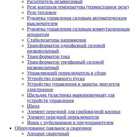
Расцепитель независимый
Реле контроля температуры (термисторное реле)
Реле тепловое
Рукоятка управления силовым автоматическим
выключателем
Рукоятка управления силовым коммутационным
аппаратом
Стабилизаторы напряжения
Трансформатор однофазный силовой
низковольтный
Трансформатор тока
Трансформатор трехфазный силовой
низковольтный
Управляющий переключатель в сборе
Устройство плавного пуска
Устройство управления и защиты двигателя
электронное
Шильдик (пластинка маркировочная) для
устройств управления
Шина
Элемент передний для грибовидной кнопки
Элемент передний переключателя
Ящик с рубильником и предохранителем
Оборудование паяльное и сварочное
Аппарат сварочный