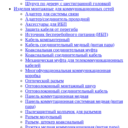
Шуруп по дереву с шестигранной головкой
Изделия монтажные для коммуникационных сетей
Адаптер для системы связи
Адаптер/соединитель проходной
Аксессуары для ИБП
Защита кабеля от перегиба
Источник бесперебойного питания (ИБП)
Кабель компьютерный
Кабель соединительный медный (витая пара)
Коаксиальная соединительная муфта
Коаксиальный соединительный кабель
Механическая муфта для телекоммуникационных
кабелей
Многофункциональная коммуникационная
коробка
Оптический разъем
Оптоволоконный монтажный шнур
Оптоволоконный соединительный кабель
Панель коммутационная медная
Панель коммутационная системная медная (витая
пара)
Пылезащитный колпачок для разъемов
Разъем модульный
Разъем, штекер коаксиальный
Розетка медная коммуникационная (витая пара)