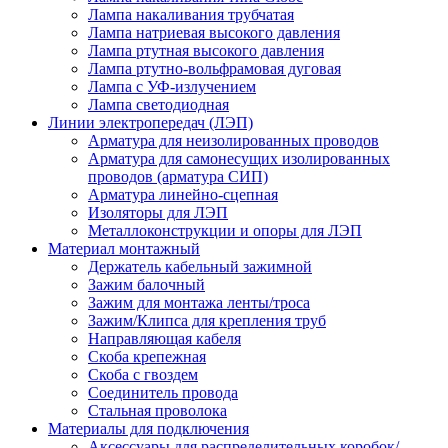
Лампа накаливания трубчатая
Лампа натриевая высокого давления
Лампа ртутная высокого давления
Лампа ртутно-вольфрамовая дуговая
Лампа с УФ-излучением
Лампа светодиодная
Линии электропередач (ЛЭП)
Арматура для неизолированных проводов
Арматура для самонесущих изолированных
проводов (арматура СИП)
Арматура линейно-сцепная
Изоляторы для ЛЭП
Металлоконструкции и опоры для ЛЭП
Материал монтажный
Держатель кабельный зажимной
Зажим балочный
Зажим для монтажа ленты/троса
Зажим/Клипса для крепления труб
Направляющая кабеля
Скоба крепежная
Скоба с гвоздем
Соединитель провода
Стальная проволока
Материалы для подключения
Аксессуары для распределительных коробок/