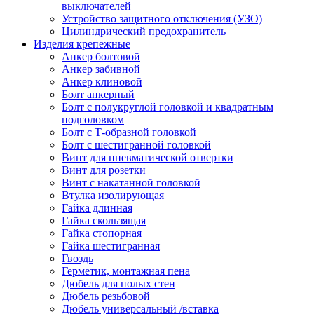
выключателей
Устройство защитного отключения (УЗО)
Цилиндрический предохранитель
Изделия крепежные
Анкер болтовой
Анкер забивной
Анкер клиновой
Болт анкерный
Болт с полукруглой головкой и квадратным
подголовком
Болт с Т-образной головкой
Болт с шестигранной головкой
Винт для пневматической отвертки
Винт для розетки
Винт с накатанной головкой
Втулка изолирующая
Гайка длинная
Гайка скользящая
Гайка стопорная
Гайка шестигранная
Гвоздь
Герметик, монтажная пена
Дюбель для полых стен
Дюбель резьбовой
Дюбель универсальный /вставка