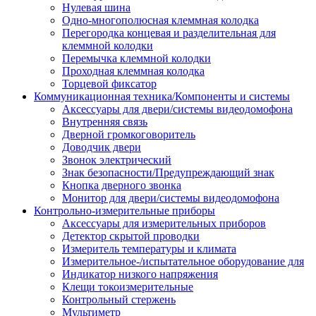
Нулевая шина
Одно-многополюсная клеммная колодка
Перегородка концевая и разделительная для
клеммной колодки
Перемычка клеммной колодки
Проходная клеммная колодка
Торцевой фиксатор
Коммуникационная техника/Компоненты и системы
Аксессуары для двери/системы видеодомофона
Внутренняя связь
Дверной громкоговоритель
Доводчик двери
Звонок электрический
Знак безопасности/Предупреждающий знак
Кнопка дверного звонка
Монитор для двери/системы видеодомофона
Контрольно-измерительные приборы
Аксессуары для измерительных приборов
Детектор скрытой проводки
Измеритель температуры и климата
Измерительное-/испытательное оборудование для
Индикатор низкого напряжения
Клещи токоизмерительные
Контрольный стержень
Мультиметр