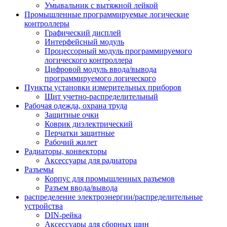
Умывальник с вытяжной лейкой
Промышленные программируемые логические
контроллеры
Графический дисплей
Интерфейсный модуль
Процессорный модуль программируемого
логического контроллера
Цифровой модуль ввода/вывода
программируемого логического
Пункты установки измерительных приборов
Щит учетно-распределительный
Рабочая одежда, охрана труда
Защитные очки
Коврик диэлектрический
Перчатки защитные
Рабочий жилет
Радиаторы, конвекторы
Аксессуары для радиатора
Разъемы
Корпус для промышленных разъемов
Разъем ввода/вывода
распределение электроэнергии/распределительные
устройства
DIN-рейка
Аксессуары для сборных шин