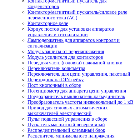
Контактор/магнитный пускатель для
конденсаторов
Контактор/магнитный пускатель/силовое реле
переменного тока (АС)
Контакторное реле
Корпус постов для установки аппаратов
управления и сигнализации
Ламподержатель для аппаратов контроля и
сигнализации
Модуль защиты от перенапряжения
Модуль усилителя для контакторов
Передняя часть (головка) нажимной кнопки
Переключатель вольтметра
Переключатель для цепи управления, пакетный
Переходник на DIN рейку
Пост кнопочный в сборе
Потенциометр для аппарата цепи управления
Предохранитель выключатель-разъединитель
Преобразователь частоты низковольтный до 1 кВ
Привод для силовых автоматических
выключателей электрический
Пульт подвесной управления в сборе
Пускатель магнитный реверсивный
Распределительный клеммный блок
Расцепитель минимального напряжения