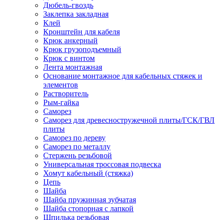
Дюбель-гвоздь
Заклепка закладная
Клей
Кронштейн для кабеля
Крюк анкерный
Крюк грузоподъемный
Крюк с винтом
Лента монтажная
Основание монтажное для кабельных стяжек и
элементов
Растворитель
Рым-гайка
Саморез
Саморез для древесностружечной плиты/ГСК/ГВЛ
плиты
Саморез по дереву
Саморез по металлу
Стержень резьбовой
Универсальная троссовая подвеска
Хомут кабельный (стяжка)
Цепь
Шайба
Шайба пружинная зубчатая
Шайба стопорная с лапкой
Шпилька резьбовая