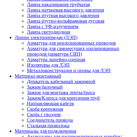
Лампа накаливания трубчатая
Лампа натриевая высокого давления
Лампа ртутная высокого давления
Лампа ртутно-вольфрамовая дуговая
Лампа с УФ-излучением
Лампа светодиодная
Линии электропередач (ЛЭП)
Арматура для неизолированных проводов
Арматура для самонесущих изолированных
проводов (арматура СИП)
Арматура линейно-сцепная
Изоляторы для ЛЭП
Металлоконструкции и опоры для ЛЭП
Материал монтажный
Держатель кабельный зажимной
Зажим балочный
Зажим для монтажа ленты/троса
Зажим/Клипса для крепления труб
Направляющая кабеля
Скоба крепежная
Скоба с гвоздем
Соединитель провода
Стальная проволока
Материалы для подключения
Аксессуары для распределительных коробок/