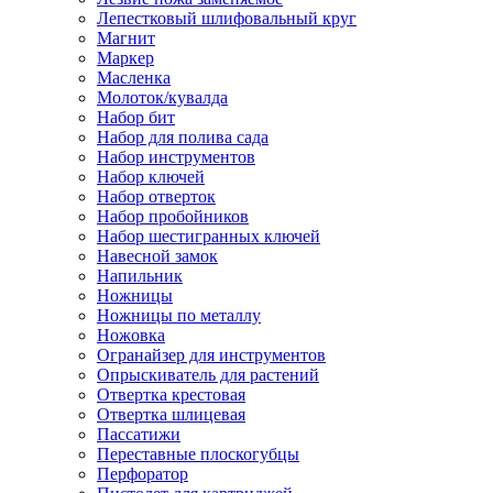
Лепестковый шлифовальный круг
Магнит
Маркер
Масленка
Молоток/кувалда
Набор бит
Набор для полива сада
Набор инструментов
Набор ключей
Набор отверток
Набор пробойников
Набор шестигранных ключей
Навесной замок
Напильник
Ножницы
Ножницы по металлу
Ножовка
Огранайзер для инструментов
Опрыскиватель для растений
Отвертка крестовая
Отвертка шлицевая
Пассатижи
Переставные плоскогубцы
Перфоратор