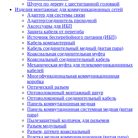
Шуруп по дереву с шестигранной головкой
Изделия монтажные для коммуникационных сетей
Адаптер для системы связи
Адаптер/соединитель проходной
Аксессуары для ИБП
Защита кабеля от перегиба
Источник бесперебойного питания (ИБП)
Кабель компьютерный
Кабель соединительный медный (витая пара)
Коаксиальная соединительная муфта
Коаксиальный соединительный кабель
Механическая муфта для телекоммуникационных
кабелей
Многофункциональная коммуникационная
коробка
Оптический разъем
Оптоволоконный монтажный шнур
Оптоволоконный соединительный кабель
Панель коммутационная медная
Панель коммутационная системная медная (витая
пара)
Пылезащитный колпачок для разъемов
Разъем модульный
Разъем, штекер коаксиальный
Розетка медная коммуникационная (витая пара)