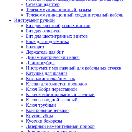
Сетевой адаптер
Телекоммуникационный разъем
Телекоммуникацонный соединительный кабель
Инструмент ручной
Бит для крестообразных винтов
Бит для отвертки
Бит для шестигранных винтов
Блок для подъемника
Болторез
Держатель для бит
Динамометрический ключ
Длинногубцы
Инструмент монтажный для кабельных стяжек
Катушка для шланга
Кисть/кисточка/помазок
Клещи для зачистки проводов
Ключ Кобра переставной
Ключ комбинированный гаечный
Ключ разводной гаечный
Ключ трубный
Контрольное зеркало
Круглогубцы
Кусачки бокорезы
Лазерный измерительный прибор
Лезвие ножа заменяемое