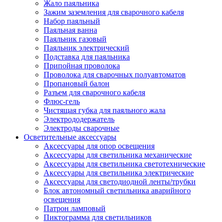
Жало паяльника
Зажим заземления для сварочного кабеля
Набор паяльный
Паяльная ванна
Паяльник газовый
Паяльник электрический
Подставка для паяльника
Припойная проволока
Проволока для сварочных полуавтоматов
Пропановый балон
Разъем для сварочного кабеля
Флюс-гель
Чистящая губка для паяльного жала
Электрододержатель
Электроды сварочные
Осветительные аксессуары
Аксессуары для опор освещения
Аксессуары для светильника механические
Аксессуары для светильника светотехнические
Аксессуары для светильника электрические
Аксессуары для светодиодной ленты/трубки
Блок автономный светильника аварийного
освещения
Патрон ламповый
Пиктограмма для светильников