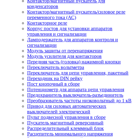
Контактор/магнитный пускатель для
конденсаторов
Контактор/магнитный пускатель/силовое реле
переменного тока (АС)
Контакторное реле
Корпус постов для установки аппаратов
управления и сигнализации
Ламподержатель для аппаратов контроля и
сигнализации
Модуль защиты от перенапряжения
Модуль усилителя для контакторов
Передняя часть (головка) нажимной кнопки
Переключатель вольтметра
Переключатель для цепи управления, пакетный
Переходник на DIN рейку
Пост кнопочный в сборе
Потенциометр для аппарата цепи управления
Предохранитель выключатель-разъединитель
Преобразователь частоты низковольтный до 1 кВ
Привод для силовых автоматических
выключателей электрический
Пульт подвесной управления в сборе
Пускатель магнитный реверсивный
Распределительный клеммный блок
Расцепитель минимального напряжения