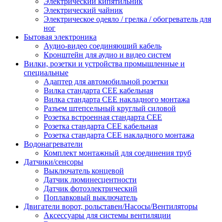
Электрический кипятильник
Электрический чайник
Электрическое одеяло / грелка / обогреватель для
ног
Бытовая электроника
Аудио-видео соединяющий кабель
Кронштейн для аудио и видео систем
Вилки, розетки и устройства промышленные и
специальные
Адаптер для автомобильной розетки
Вилка стандарта CEE кабельная
Вилка стандарта CEE накладного монтажа
Разъем штепсельный круглый силовой
Розетка встроенная стандарта CEE
Розетка стандарта СЕЕ кабельная
Розетка стандарта СЕЕ накладного монтажа
Водонагреватели
Комплект монтажный для соединения труб
Датчики/сенсоры
Выключатель концевой
Датчик люминесцентности
Датчик фотоэлектрический
Поплавковый выключатель
Двигатели ворот, рольставен/Насосы/Вентиляторы
Аксессуары для системы вентиляции