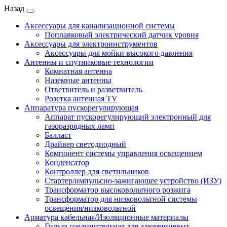
Назад
Аксессуары для канализационной системы
Поплавковый электрический датчик уровня
Аксессуары для электроинструментов
Аксессуары для мойки высокого давления
Антенны и спутниковые технологии
Комнатная антенна
Наземные антенны
Ответвитель и разветвитель
Розетка антенная TV
Аппаратура пускорегулирующая
Аппарат пускорегулирующий электронный для
газоразрядных ламп
Балласт
Драйвер светодиодный
Компонент системы управления освещением
Конденсатор
Контроллер для светильников
Стартер/импульсно-зажигающее устройство (ИЗУ)
Трансформатор высоковольтного розжига
Трансформатор для низковольтной системы
освещения/низковольтной
Арматура кабельная/Изоляционные материалы
Гильза соединительная для алюминиевых