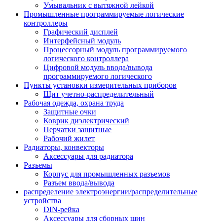
Умывальник с вытяжной лейкой
Промышленные программируемые логические
контроллеры
Графический дисплей
Интерфейсный модуль
Процессорный модуль программируемого
логического контроллера
Цифровой модуль ввода/вывода
программируемого логического
Пункты установки измерительных приборов
Щит учетно-распределительный
Рабочая одежда, охрана труда
Защитные очки
Коврик диэлектрический
Перчатки защитные
Рабочий жилет
Радиаторы, конвекторы
Аксессуары для радиатора
Разъемы
Корпус для промышленных разъемов
Разъем ввода/вывода
распределение электроэнергии/распределительные
устройства
DIN-рейка
Аксессуары для сборных шин