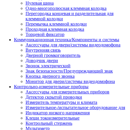
Нулевая шина
Одно-многополюсная клеммная колодка
Перегородка концевая и разделительная для
клеммной колодки
Перемычка клеммной колодки
Проходная клеммная колодка
Торцевой фиксатор
Коммуникационная техника/Компоненты и системы
Аксессуары для двери/системы видеодомофона
Внутренняя связь
Дверной громкоговоритель
Доводчик двери
Звонок электрический
Знак безопасности/Предупреждающий знак
Кнопка дверного звонка
Монитор для двери/системы видеодомофона
Контрольно-измерительные приборы
Аксессуары для измерительных приборов
Детектор скрытой проводки
Измеритель температуры и климата
Измерительное-/испытательное оборудование для
Индикатор низкого напряжения
Клещи токоизмерительные
Контрольный стержень
Мультиметр