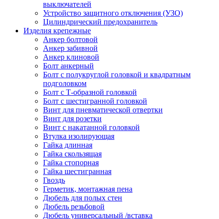
выключателей
Устройство защитного отключения (УЗО)
Цилиндрический предохранитель
Изделия крепежные
Анкер болтовой
Анкер забивной
Анкер клиновой
Болт анкерный
Болт с полукруглой головкой и квадратным
подголовком
Болт с Т-образной головкой
Болт с шестигранной головкой
Винт для пневматической отвертки
Винт для розетки
Винт с накатанной головкой
Втулка изолирующая
Гайка длинная
Гайка скользящая
Гайка стопорная
Гайка шестигранная
Гвоздь
Герметик, монтажная пена
Дюбель для полых стен
Дюбель резьбовой
Дюбель универсальный /вставка