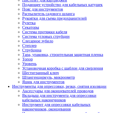
Пистолет для картриджей
Подающее устройство для кабельных катушек
Пояс для инструментов
Распылитель садового шланга
Рукоятки для съема предохранителей
Рулетка
Секаторы
Система протяжки кабеля
Система угловых струбцин
Слесарное зубило
Степлер
Струбцина
Тара, упаковка, строительная защитная пленка
Топор
Уровень
Установочная коробка с шаблон для сверления
Шестигранный ключ
Штангенциркуль, микроометр
Ящик для инструментов
Инструменты для опрессовки, резки, снятия изоляции
Аксессуары для оконцевателей проводов
Вкладыш для инструмента для опрессовки
кабельных наконечников
Инструмент для опрессовки кабельных
наконечников, оконцевания