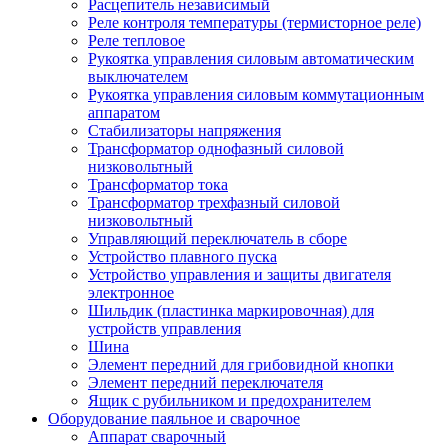
Расцепитель независимый
Реле контроля температуры (термисторное реле)
Реле тепловое
Рукоятка управления силовым автоматическим
выключателем
Рукоятка управления силовым коммутационным
аппаратом
Стабилизаторы напряжения
Трансформатор однофазный силовой
низковольтный
Трансформатор тока
Трансформатор трехфазный силовой
низковольтный
Управляющий переключатель в сборе
Устройство плавного пуска
Устройство управления и защиты двигателя
электронное
Шильдик (пластинка маркировочная) для
устройств управления
Шина
Элемент передний для грибовидной кнопки
Элемент передний переключателя
Ящик с рубильником и предохранителем
Оборудование паяльное и сварочное
Аппарат сварочный