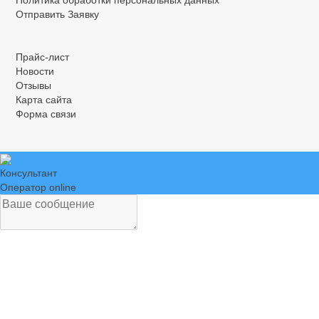
Политика обработки персональных данных
программируемого
Отправить Заявку
логического
.
.
.
Прайс-лист
Новости
Отзывы
Карта сайта
Графический дисплей
Процессорный модуль
Форма связи
программируемого
логического контроллера
Консультант
Оператор online