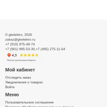
Главная
Промышленные программируемые логические
контроллеры
©
gkelektro
, 2026
zakaz@gkelektro.ru
Промышленные программируемые
+7 (910) 975-48-74
+7 (901) 985-53-30,+7 (485) 275-11-64
логические контроллеры
Мой кабинет
Отследить заказ
Уведомления о товарах
Войти
Меню
Интерфейсный модуль
Цифровой модуль ввода/
Пользовательское соглашение
вывода