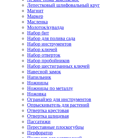
Лепестковый шлифовальный круг
Магнит
Маркер
Масленка
Молоток/кувалда
Набор бит
Набор для полива сада
Набор инструментов
Набор ключей
Набор отверток
Набор пробойников
Набор шестигранных ключей
Навесной замок
Напильник
Ножницы
Ножницы по металлу
Ножовка
Огранайзер для инструментов
Опрыскиватель для растений
Отвертка крестовая
Отвертка шлицевая
Пассатижи
Переставные плоскогубцы
Перфоратор