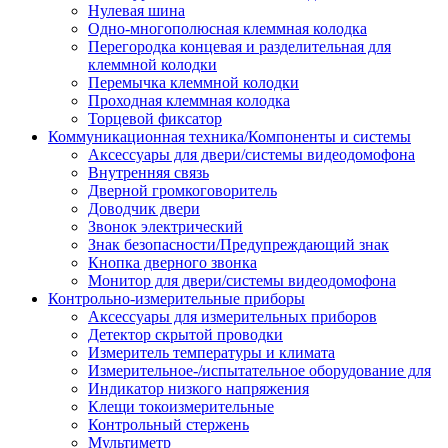
Нулевая шина
Одно-многополюсная клеммная колодка
Перегородка концевая и разделительная для
клеммной колодки
Перемычка клеммной колодки
Проходная клеммная колодка
Торцевой фиксатор
Коммуникационная техника/Компоненты и системы
Аксессуары для двери/системы видеодомофона
Внутренняя связь
Дверной громкоговоритель
Доводчик двери
Звонок электрический
Знак безопасности/Предупреждающий знак
Кнопка дверного звонка
Монитор для двери/системы видеодомофона
Контрольно-измерительные приборы
Аксессуары для измерительных приборов
Детектор скрытой проводки
Измеритель температуры и климата
Измерительное-/испытательное оборудование для
Индикатор низкого напряжения
Клещи токоизмерительные
Контрольный стержень
Мультиметр