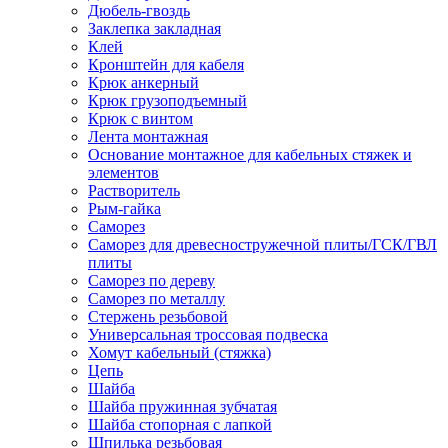
Дюбель-гвоздь
Заклепка закладная
Клей
Кронштейн для кабеля
Крюк анкерный
Крюк грузоподъемный
Крюк с винтом
Лента монтажная
Основание монтажное для кабельных стяжек и
элементов
Растворитель
Рым-гайка
Саморез
Саморез для древесностружечной плиты/ГСК/ГВЛ
плиты
Саморез по дереву
Саморез по металлу
Стержень резьбовой
Универсальная троссовая подвеска
Хомут кабельный (стяжка)
Цепь
Шайба
Шайба пружинная зубчатая
Шайба стопорная с лапкой
Шпилька резьбовая