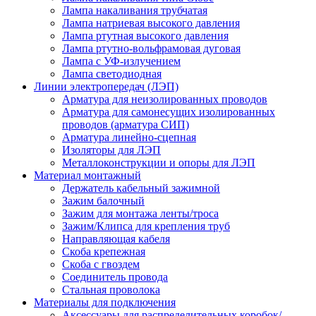
Лампа накаливания трубчатая
Лампа натриевая высокого давления
Лампа ртутная высокого давления
Лампа ртутно-вольфрамовая дуговая
Лампа с УФ-излучением
Лампа светодиодная
Линии электропередач (ЛЭП)
Арматура для неизолированных проводов
Арматура для самонесущих изолированных
проводов (арматура СИП)
Арматура линейно-сцепная
Изоляторы для ЛЭП
Металлоконструкции и опоры для ЛЭП
Материал монтажный
Держатель кабельный зажимной
Зажим балочный
Зажим для монтажа ленты/троса
Зажим/Клипса для крепления труб
Направляющая кабеля
Скоба крепежная
Скоба с гвоздем
Соединитель провода
Стальная проволока
Материалы для подключения
Аксессуары для распределительных коробок/