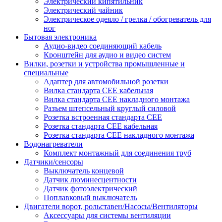
Электрический кипятильник
Электрический чайник
Электрическое одеяло / грелка / обогреватель для
ног
Бытовая электроника
Аудио-видео соединяющий кабель
Кронштейн для аудио и видео систем
Вилки, розетки и устройства промышленные и
специальные
Адаптер для автомобильной розетки
Вилка стандарта CEE кабельная
Вилка стандарта CEE накладного монтажа
Разъем штепсельный круглый силовой
Розетка встроенная стандарта CEE
Розетка стандарта СЕЕ кабельная
Розетка стандарта СЕЕ накладного монтажа
Водонагреватели
Комплект монтажный для соединения труб
Датчики/сенсоры
Выключатель концевой
Датчик люминесцентности
Датчик фотоэлектрический
Поплавковый выключатель
Двигатели ворот, рольставен/Насосы/Вентиляторы
Аксессуары для системы вентиляции