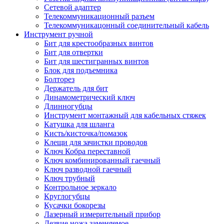
Сетевой адаптер
Телекоммуникационный разъем
Телекоммуникацонный соединительный кабель
Инструмент ручной
Бит для крестообразных винтов
Бит для отвертки
Бит для шестигранных винтов
Блок для подъемника
Болторез
Держатель для бит
Динамометрический ключ
Длинногубцы
Инструмент монтажный для кабельных стяжек
Катушка для шланга
Кисть/кисточка/помазок
Клещи для зачистки проводов
Ключ Кобра переставной
Ключ комбинированный гаечный
Ключ разводной гаечный
Ключ трубный
Контрольное зеркало
Круглогубцы
Кусачки бокорезы
Лазерный измерительный прибор
Лезвие ножа заменяемое