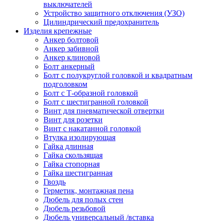
выключателей
Устройство защитного отключения (УЗО)
Цилиндрический предохранитель
Изделия крепежные
Анкер болтовой
Анкер забивной
Анкер клиновой
Болт анкерный
Болт с полукруглой головкой и квадратным
подголовком
Болт с Т-образной головкой
Болт с шестигранной головкой
Винт для пневматической отвертки
Винт для розетки
Винт с накатанной головкой
Втулка изолирующая
Гайка длинная
Гайка скользящая
Гайка стопорная
Гайка шестигранная
Гвоздь
Герметик, монтажная пена
Дюбель для полых стен
Дюбель резьбовой
Дюбель универсальный /вставка