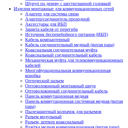
Шуруп по дереву с шестигранной головкой
Изделия монтажные для коммуникационных сетей
Адаптер для системы связи
Адаптер/соединитель проходной
Аксессуары для ИБП
Защита кабеля от перегиба
Источник бесперебойного питания (ИБП)
Кабель компьютерный
Кабель соединительный медный (витая пара)
Коаксиальная соединительная муфта
Коаксиальный соединительный кабель
Механическая муфта для телекоммуникационных
кабелей
Многофункциональная коммуникационная
коробка
Оптический разъем
Оптоволоконный монтажный шнур
Оптоволоконный соединительный кабель
Панель коммутационная медная
Панель коммутационная системная медная (витая
пара)
Пылезащитный колпачок для разъемов
Разъем модульный
Разъем, штекер коаксиальный
Розетка медная коммуникационная (витая пара)