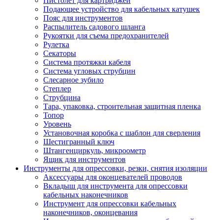
Пистолет для картриджей
Подающее устройство для кабельных катушек
Пояс для инструментов
Распылитель садового шланга
Рукоятки для съема предохранителей
Рулетка
Секаторы
Система протяжки кабеля
Система угловых струбцин
Слесарное зубило
Степлер
Струбцина
Тара, упаковка, строительная защитная пленка
Топор
Уровень
Установочная коробка с шаблон для сверления
Шестигранный ключ
Штангенциркуль, микроометр
Ящик для инструментов
Инструменты для опрессовки, резки, снятия изоляции
Аксессуары для оконцевателей проводов
Вкладыш для инструмента для опрессовки
кабельных наконечников
Инструмент для опрессовки кабельных
наконечников, оконцевания