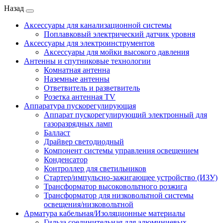
Назад
Аксессуары для канализационной системы
Поплавковый электрический датчик уровня
Аксессуары для электроинструментов
Аксессуары для мойки высокого давления
Антенны и спутниковые технологии
Комнатная антенна
Наземные антенны
Ответвитель и разветвитель
Розетка антенная TV
Аппаратура пускорегулирующая
Аппарат пускорегулирующий электронный для
газоразрядных ламп
Балласт
Драйвер светодиодный
Компонент системы управления освещением
Конденсатор
Контроллер для светильников
Стартер/импульсно-зажигающее устройство (ИЗУ)
Трансформатор высоковольтного розжига
Трансформатор для низковольтной системы
освещения/низковольтной
Арматура кабельная/Изоляционные материалы
Гильза соединительная для алюминиевых