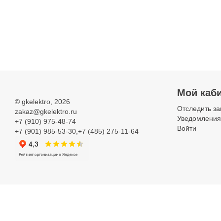
Выключатель
автоматический
(пробка) резьбового
Мой каб
присоединения
©
gkelektro
, 2026
Отследить за
zakaz@gkelektro.ru
Уведомления
+7 (910) 975-48-74
Войти
+7 (901) 985-53-30,+7 (485) 275-11-64
Кнопка модульная
для
распределительных
щитов