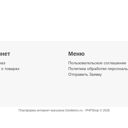
ножев
Выключатель
Вспомогательное
Устрой
автоматический
устройство для
блокиров
дифференциального
устройств
модуль
инет
Меню
тока
распределительного
выключа
каз
Пользовательское соглашение
 о товарах
Политика обработки персонал
Отправить Заявку
Выключатель
Пускатель
Цилиндри
сумеречный
магнитный
предохра
модульный для
модульный для
распределительных
распределительных
Платформа интернет-магазина
Gkelektro.ru - PHPShop © 2026
щитов
щитов