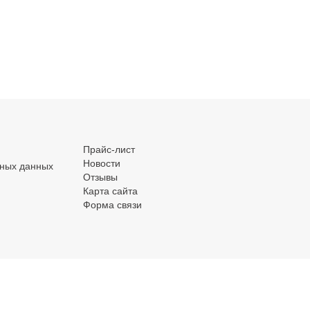
ой
предохранителя
ство
Маркировочный
Выключатель/
ки для
материал
переключатель
ных
модульный для
.
.
.
телей
распределительного
щита
Прайс-лист
Новости
ьных данных
Отзывы
Карта сайта
Форма связи
ческий
Предохранитель
Индикатор световой
нитель
среднего и высокого
модульный для
напряжения
распределительных
щитов