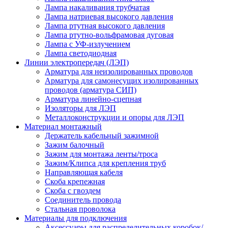
Лампа накаливания трубчатая
Лампа натриевая высокого давления
Лампа ртутная высокого давления
Лампа ртутно-вольфрамовая дуговая
Лампа с УФ-излучением
Лампа светодиодная
Линии электропередач (ЛЭП)
Арматура для неизолированных проводов
Арматура для самонесущих изолированных
проводов (арматура СИП)
Арматура линейно-сцепная
Изоляторы для ЛЭП
Металлоконструкции и опоры для ЛЭП
Материал монтажный
Держатель кабельный зажимной
Зажим балочный
Зажим для монтажа ленты/троса
Зажим/Клипса для крепления труб
Направляющая кабеля
Скоба крепежная
Скоба с гвоздем
Соединитель провода
Стальная проволока
Материалы для подключения
Аксессуары для распределительных коробок/