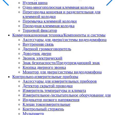
Нулевая шина
Одно-многополюсная клеммная колодка
Перегородка концевая и разделительная для
клеммной колодки
Перемычка клеммной колодки
Проходная клеммная колодка
Торцевой фиксатор
Коммуникационная техника/Компоненты и системы
Аксессуары для двери/системы видеодомофона
Внутренняя связь
Дверной громкоговоритель
Доводчик двери
Звонок электрический
Знак безопасности/Предупреждающий знак
Кнопка дверного звонка
Монитор для двери/системы видеодомофона
Контрольно-измерительные приборы
Аксессуары для измерительных приборов
Детектор скрытой проводки
Измеритель температуры и климата
Измерительное-/испытательное оборудование для
Индикатор низкого напряжения
Клещи токоизмерительные
Контрольный стержень
Мультиметр