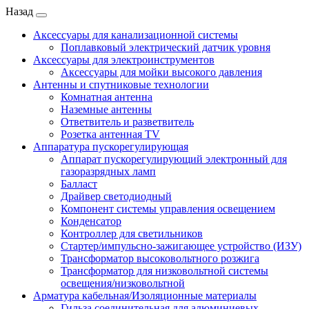
Назад
Аксессуары для канализационной системы
Поплавковый электрический датчик уровня
Аксессуары для электроинструментов
Аксессуары для мойки высокого давления
Антенны и спутниковые технологии
Комнатная антенна
Наземные антенны
Ответвитель и разветвитель
Розетка антенная TV
Аппаратура пускорегулирующая
Аппарат пускорегулирующий электронный для
газоразрядных ламп
Балласт
Драйвер светодиодный
Компонент системы управления освещением
Конденсатор
Контроллер для светильников
Стартер/импульсно-зажигающее устройство (ИЗУ)
Трансформатор высоковольтного розжига
Трансформатор для низковольтной системы
освещения/низковольтной
Арматура кабельная/Изоляционные материалы
Гильза соединительная для алюминиевых