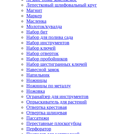
Лепестковый шлифовальный круг
Магнит
Маркер
Масленка
Молоток/кувалда
Набор бит
Набор для полива сада
Набор инструментов
Набор ключей
Набор отверток
Набор пробойников
Набор шестигранных ключей
Навесной замок
Напильник
Ножницы
Ножницы по металлу
Ножовка
Огранайзер для инструментов
Опрыскиватель для растений
Отвертка крестовая
Отвертка шлицевая
Пассатижи
Переставные плоскогубцы
Перфоратор