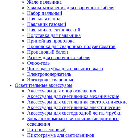
Жало паяльника
Зажим заземления для сварочного кабеля
Набор паяльный
Паяльная ванна
Паяльник газовый
Паяльник электрический
Подставка для паяльника
Припойная проволока
Проволока для сварочных полуавтоматов
Пропановый балон
Разъем для сварочного кабеля
Флюс-гель
Чистящая губка для паяльного жала
Электрододержатель
Электроды сварочные
Осветительные аксессуары
Аксессуары для опор освещения
Аксессуары для светильника механические
Аксессуары для светильника светотехнические
Аксессуары для светильника электрические
Аксессуары для светодиодной ленты/трубки
Блок автономный светильника аварийного
освещения
Патрон ламповый
Пиктограмма для светильников