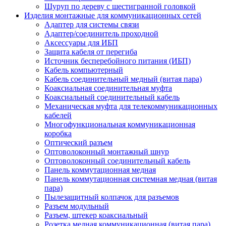
Шуруп по дереву с шестигранной головкой
Изделия монтажные для коммуникационных сетей
Адаптер для системы связи
Адаптер/соединитель проходной
Аксессуары для ИБП
Защита кабеля от перегиба
Источник бесперебойного питания (ИБП)
Кабель компьютерный
Кабель соединительный медный (витая пара)
Коаксиальная соединительная муфта
Коаксиальный соединительный кабель
Механическая муфта для телекоммуникационных
кабелей
Многофункциональная коммуникационная
коробка
Оптический разъем
Оптоволоконный монтажный шнур
Оптоволоконный соединительный кабель
Панель коммутационная медная
Панель коммутационная системная медная (витая
пара)
Пылезащитный колпачок для разъемов
Разъем модульный
Разъем, штекер коаксиальный
Розетка медная коммуникационная (витая пара)