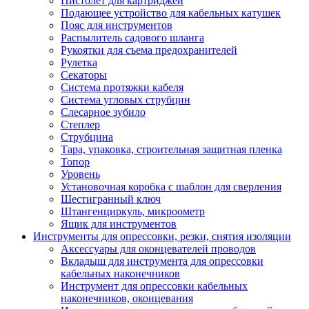
Пистолет для картриджей
Подающее устройство для кабельных катушек
Пояс для инструментов
Распылитель садового шланга
Рукоятки для съема предохранителей
Рулетка
Секаторы
Система протяжки кабеля
Система угловых струбцин
Слесарное зубило
Степлер
Струбцина
Тара, упаковка, строительная защитная пленка
Топор
Уровень
Установочная коробка с шаблон для сверления
Шестигранный ключ
Штангенциркуль, микроометр
Ящик для инструментов
Инструменты для опрессовки, резки, снятия изоляции
Аксессуары для оконцевателей проводов
Вкладыш для инструмента для опрессовки
кабельных наконечников
Инструмент для опрессовки кабельных
наконечников, оконцевания