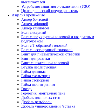
выключателей
Устройство защитного отключения (УЗО)
Цилиндрический предохранитель
Изделия крепежные
Анкер болтовой
Анкер забивной
Анкер клиновой
Болт анкерный
Болт с полукруглой головкой и квадратным
подголовком
Болт с Т-образной головкой
Болт с шестигранной головкой
Винт для пневматической отвертки
Винт для розетки
Винт с накатанной головкой
Втулка изолирующая
Гайка длинная
Гайка скользящая
Гайка стопорная
Гайка шестигранная
Гвоздь
Герметик, монтажная пена
Дюбель для полых стен
Дюбель резьбовой
Дюбель универсальный /вставка