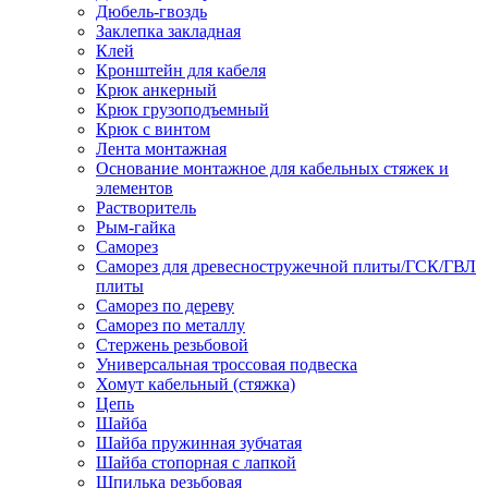
Дюбель-гвоздь
Заклепка закладная
Клей
Кронштейн для кабеля
Крюк анкерный
Крюк грузоподъемный
Крюк с винтом
Лента монтажная
Основание монтажное для кабельных стяжек и
элементов
Растворитель
Рым-гайка
Саморез
Саморез для древесностружечной плиты/ГСК/ГВЛ
плиты
Саморез по дереву
Саморез по металлу
Стержень резьбовой
Универсальная троссовая подвеска
Хомут кабельный (стяжка)
Цепь
Шайба
Шайба пружинная зубчатая
Шайба стопорная с лапкой
Шпилька резьбовая