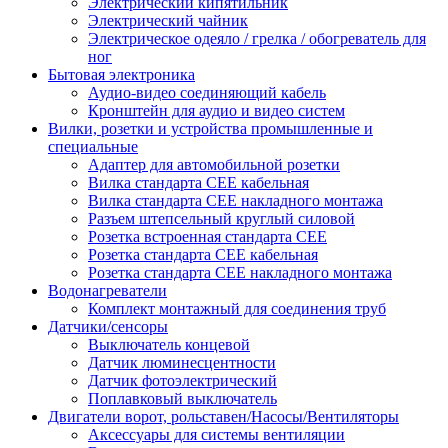
Электрический кипятильник
Электрический чайник
Электрическое одеяло / грелка / обогреватель для
ног
Бытовая электроника
Аудио-видео соединяющий кабель
Кронштейн для аудио и видео систем
Вилки, розетки и устройства промышленные и
специальные
Адаптер для автомобильной розетки
Вилка стандарта CEE кабельная
Вилка стандарта CEE накладного монтажа
Разъем штепсельный круглый силовой
Розетка встроенная стандарта CEE
Розетка стандарта СЕЕ кабельная
Розетка стандарта СЕЕ накладного монтажа
Водонагреватели
Комплект монтажный для соединения труб
Датчики/сенсоры
Выключатель концевой
Датчик люминесцентности
Датчик фотоэлектрический
Поплавковый выключатель
Двигатели ворот, рольставен/Насосы/Вентиляторы
Аксессуары для системы вентиляции