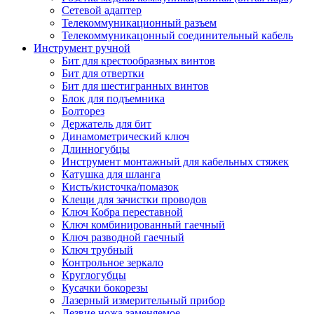
Сетевой адаптер
Телекоммуникационный разъем
Телекоммуникацонный соединительный кабель
Инструмент ручной
Бит для крестообразных винтов
Бит для отвертки
Бит для шестигранных винтов
Блок для подъемника
Болторез
Держатель для бит
Динамометрический ключ
Длинногубцы
Инструмент монтажный для кабельных стяжек
Катушка для шланга
Кисть/кисточка/помазок
Клещи для зачистки проводов
Ключ Кобра переставной
Ключ комбинированный гаечный
Ключ разводной гаечный
Ключ трубный
Контрольное зеркало
Круглогубцы
Кусачки бокорезы
Лазерный измерительный прибор
Лезвие ножа заменяемое