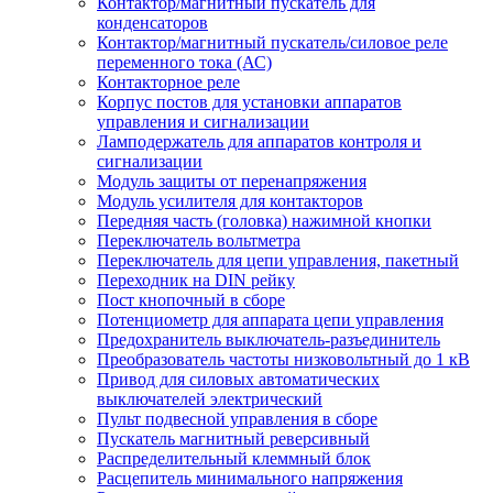
Контактор/магнитный пускатель для
конденсаторов
Контактор/магнитный пускатель/силовое реле
переменного тока (АС)
Контакторное реле
Корпус постов для установки аппаратов
управления и сигнализации
Ламподержатель для аппаратов контроля и
сигнализации
Модуль защиты от перенапряжения
Модуль усилителя для контакторов
Передняя часть (головка) нажимной кнопки
Переключатель вольтметра
Переключатель для цепи управления, пакетный
Переходник на DIN рейку
Пост кнопочный в сборе
Потенциометр для аппарата цепи управления
Предохранитель выключатель-разъединитель
Преобразователь частоты низковольтный до 1 кВ
Привод для силовых автоматических
выключателей электрический
Пульт подвесной управления в сборе
Пускатель магнитный реверсивный
Распределительный клеммный блок
Расцепитель минимального напряжения