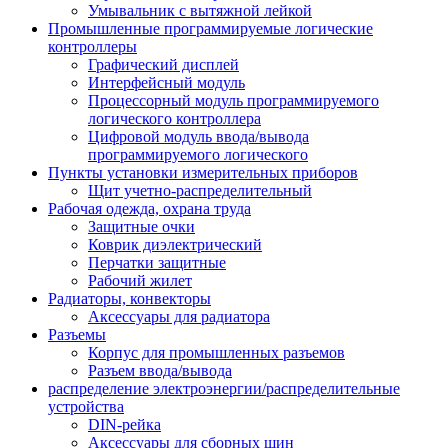
Умывальник с вытяжной лейкой
Промышленные программируемые логические
контроллеры
Графический дисплей
Интерфейсный модуль
Процессорный модуль программируемого
логического контроллера
Цифровой модуль ввода/вывода
программируемого логического
Пункты установки измерительных приборов
Щит учетно-распределительный
Рабочая одежда, охрана труда
Защитные очки
Коврик диэлектрический
Перчатки защитные
Рабочий жилет
Радиаторы, конвекторы
Аксессуары для радиатора
Разъемы
Корпус для промышленных разъемов
Разъем ввода/вывода
распределение электроэнергии/распределительные
устройства
DIN-рейка
Аксессуары для сборных шин