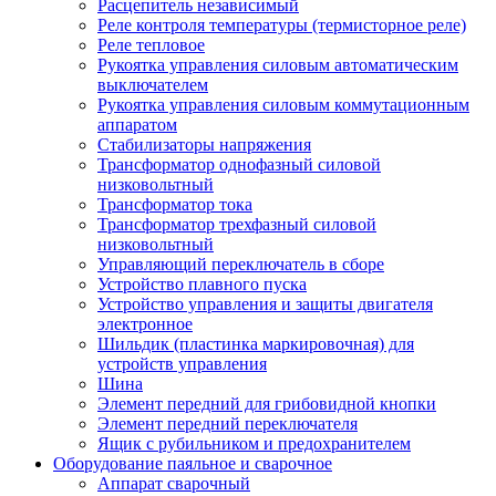
Расцепитель независимый
Реле контроля температуры (термисторное реле)
Реле тепловое
Рукоятка управления силовым автоматическим
выключателем
Рукоятка управления силовым коммутационным
аппаратом
Стабилизаторы напряжения
Трансформатор однофазный силовой
низковольтный
Трансформатор тока
Трансформатор трехфазный силовой
низковольтный
Управляющий переключатель в сборе
Устройство плавного пуска
Устройство управления и защиты двигателя
электронное
Шильдик (пластинка маркировочная) для
устройств управления
Шина
Элемент передний для грибовидной кнопки
Элемент передний переключателя
Ящик с рубильником и предохранителем
Оборудование паяльное и сварочное
Аппарат сварочный